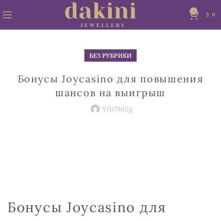
0
$
0
БЕЗ РУБРИКИ
Бонусы Joycasino для повышения
шансов на выигрыш
Yfb7905g
Бонусы Joycasino для