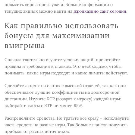
повысить вероятность удачи. Больше информации о
текущих акциях можно найти на
джойказино сайт сегодня
.
Как правильно использовать
бонусы для максимизации
выигрыша
Сначала тщательно изучите условия акций: прочитайте
правила и требования к ставкам. Это необходимо, чтобы
понимать, какие игры подходят и какие лимиты действуют.
Сделайте акцент на слотах с высокой отдачей, так как они
обеспечивают лучшие коэффициенты на долгосрочной
дистанции. Изучите RTP (возврат к игроку) каждой игры:
выбирайте слоты с RTP не менее 95%.
Распределяйте средства. Не тратьте все сразу – используйте
часть средств на разные игры. Так больше шансов получить
прибыль от разных источников.