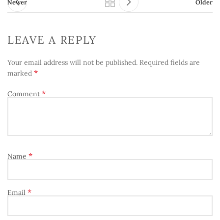
Newer
Older
LEAVE A REPLY
Your email address will not be published.
Required fields are
*
marked
*
Comment
*
Name
*
Email