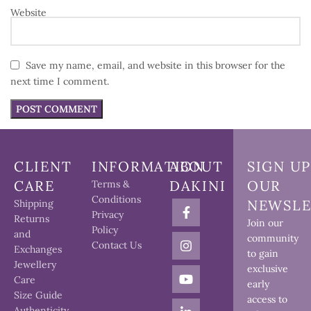
Website
Save my name, email, and website in this browser for the
next time I comment.
CLIENT
INFORMATION
ABOUT
SIGN UP
CARE
DAKINI
OUR
Terms &
Conditions
NEWSLE
Shipping
Privacy
Returns
Join our
Policy
and
community
Contact Us
Exchanges
to gain
Jewellery
exclusive
Care
early
Size Guide
access to
Authenticity