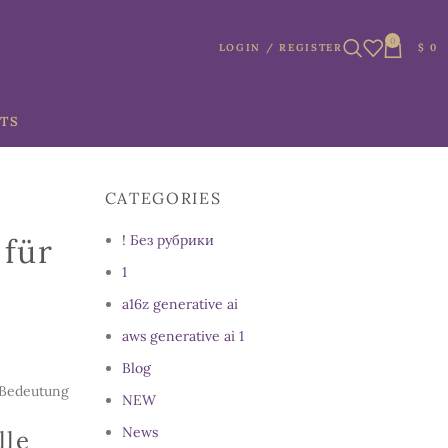
0
LOGIN / REGISTER
$
0
TS
CATEGORIES
 für
! Без рубрики
1
a16z generative ai
aws generative ai 1
Blog
 Bedeutung
NEW
News
lle