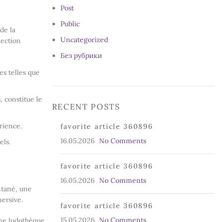
Post
Public
de la
Uncategorized
lection
Без рубрики
es telles que
, constitue le
RECENT POSTS
rience.
favorite article 360896
16.05.2026
No Comments
els.
favorite article 360896
16.05.2026
No Comments
ntané, une
ersive.
favorite article 360896
15.05.2026
No Comments
une ludothèque