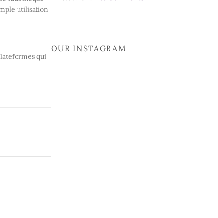
mple utilisation
OUR INSTAGRAM
plateformes qui