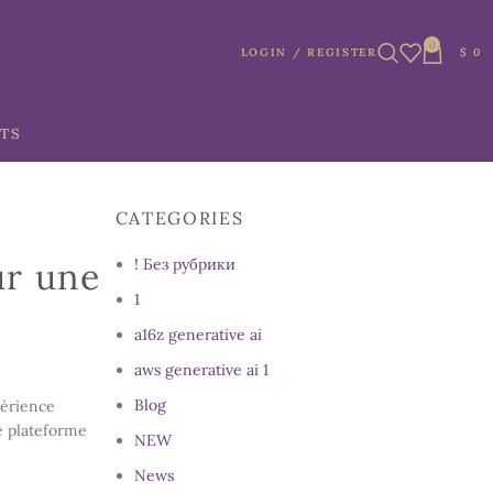
0
LOGIN / REGISTER
$
0
TS
CATEGORIES
ur une
! Без рубрики
1
a16z generative ai
aws generative ai 1
Blog
périence
e plateforme
NEW
News