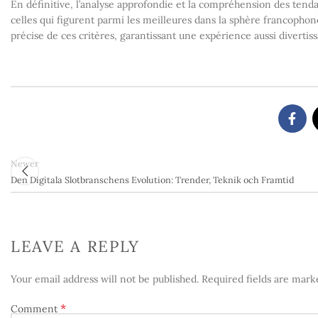
En définitive, l’analyse approfondie et la compréhension des tend
celles qui figurent parmi les meilleures dans la sphère francophone
précise de ces critères, garantissant une expérience aussi diverti
Newer
Den Digitala Slotbranschens Evolution: Trender, Teknik och Framtid
LEAVE A REPLY
Your email address will not be published.
Required fields are mar
*
Comment