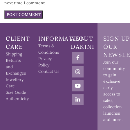
next time I comment.
CLIENT
INFORMATION
ABOUT
SIGN UP
CARE
DAKINI
OUR
Terms &
Conditions
NEWSLE
Shipping
Privacy
Returns
Join our
Policy
and
community
Contact Us
Exchanges
to gain
Jewellery
exclusive
Care
early
Size Guide
access to
Authenticity
sales,
collection
launches
and more.