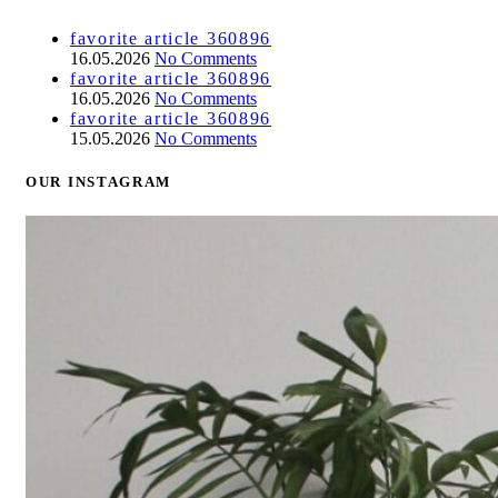
favorite article 360896
16.05.2026
No Comments
favorite article 360896
16.05.2026
No Comments
favorite article 360896
15.05.2026
No Comments
OUR INSTAGRAM