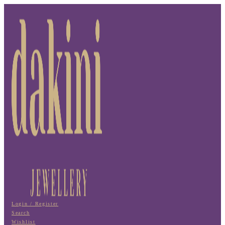
Login / Register
Search
Wishlist