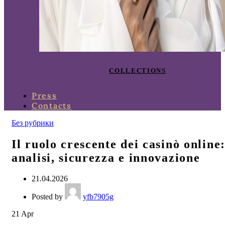
COLLECTIONS
Press
Contacts
Без рубрики
Il ruolo crescente dei casinò online
analisi, sicurezza e innovazione
21.04.2026
Posted by
yfb7905g
21
Apr