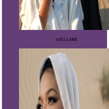
GIFT CARD