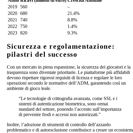
Anno
Ricavi (milioni di euro)
Crescita Annuale
2019
560
–
2020
680
21.4%
2021
740
8.8%
2022
750
1.4%
2023
820
9.3%
Sicurezza e regolamentazione:
pilastri del successo
Con un mercato in piena espansione, la sicurezza dei giocatori e la
trasparenza sono diventate prioritarie. Le piattaforme più affidabili
devono rispettare rigorosi requisiti di licenza e regolare le loro
operazioni secondo le normative dell’ADM, garantendo così un
ambiente di gioco leale.
“Le tecnologie di crittografia avanzata, come SSL e i
sistemi di autenticazione biometrica, sono ormai
standard del settore, ponendo l’accento sull’importanza
di prevenire frodi e accessi non autorizzati.”
Inoltre, l’adozione di strumenti di controllo dell’azzardo
problematico e di autoesclusione contribuisce a creare un ecosistem