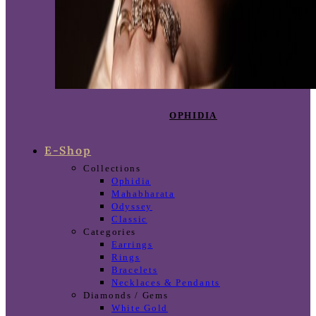
OPHIDIA
E-Shop
Collections
Ophidia
Mahabharata
Odyssey
Classic
Categories
Earrings
Rings
Bracelets
Necklaces & Pendants
Diamonds / Gems
White Gold