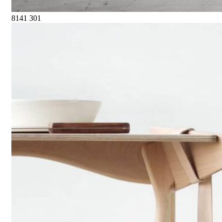
8141
301