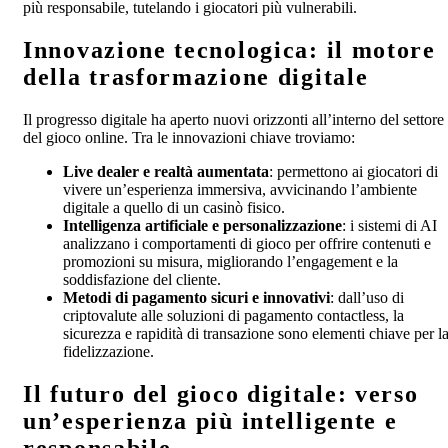
più responsabile, tutelando i giocatori più vulnerabili.
Innovazione tecnologica: il motore
della trasformazione digitale
Il progresso digitale ha aperto nuovi orizzonti all’interno del settore
del gioco online. Tra le innovazioni chiave troviamo:
Live dealer e realtà aumentata
: permettono ai giocatori di
vivere un’esperienza immersiva, avvicinando l’ambiente
digitale a quello di un casinò fisico.
Intelligenza artificiale e personalizzazione
: i sistemi di AI
analizzano i comportamenti di gioco per offrire contenuti e
promozioni su misura, migliorando l’engagement e la
soddisfazione del cliente.
Metodi di pagamento sicuri e innovativi
: dall’uso di
criptovalute alle soluzioni di pagamento contactless, la
sicurezza e rapidità di transazione sono elementi chiave per l
fidelizzazione.
Il futuro del gioco digitale: verso
un’esperienza più intelligente e
responsabile