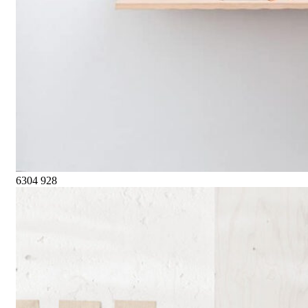
6304
928