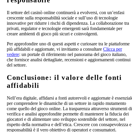
Il settore del casinò online continuerà a evolversi, con un’enfasi
crescente sulla responsabilità sociale e sull’uso di tecnologie
innovative per ridurre i rischi di dipendenza. La collaborazione tra
privati, regulator e tecnologie emergenti sarà fondamentale per
creare ambienti di gioco più sicuri e coinvolgenti.
Per approfondire uno di questi aspetti e curiosare tra le piattaforme
più affidabili e aggiornate, vi invitiamo a consultare
Clicca per
vedere
: un portale di riferimento nel panorama del gioco italiano,
che fornisce analisi dettagliate, recensioni e aggiornamenti continui
del settore.
Conclusione: il valore delle fonti
affidabili
Nell’era digitale, affidarsi a fonti autorevoli e aggiornate è essenzial
per comprendere le dinamiche di un settore in rapido mutamento
come quello del gioco online. La trasparenza attraverso strumenti di
verifica e analisi approfondite permette di mantenere la fiducia dei
giocatori e di alimentare uno sviluppo sostenibile del settore, nel
rispetto della normativa e dell’etica. Crescere con consapevolezza e
responsabilità è il vero obiettivo di operatori e consumatori.