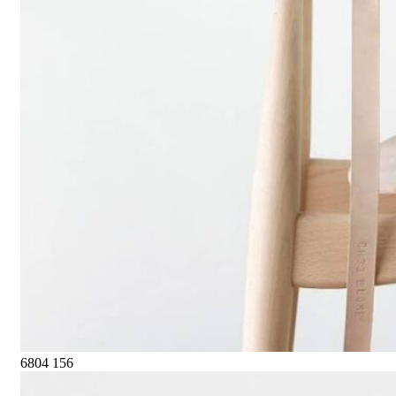
6804
156