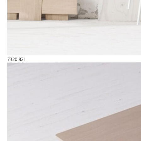
7320
821