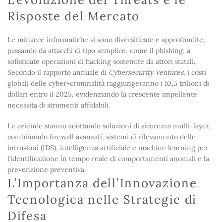
Risposte del Mercato
Le minacce informatiche si sono diversificate e approfondite,
passando da attacchi di tipo semplice, come il phishing, a
sofisticate operazioni di hacking sostenute da attori statali.
Secondo il rapporto annuale di
Cybersecurity Ventures
, i costi
globali delle cyber-criminalità raggiungeranno i 10,5 trilioni di
dollari entro il 2025, evidenziando la crescente impellente
necessita di strumenti affidabili.
Le aziende stanno adottando soluzioni di sicurezza multi-layer,
combinando firewall avanzati, sistemi di rilevamento delle
intrusioni (IDS), intelligenza artificiale e machine learning per
l’identificazione in tempo reale di comportamenti anomali e la
prevenzione preventiva.
L’Importanza dell’Innovazione
Tecnologica nelle Strategie di
Difesa