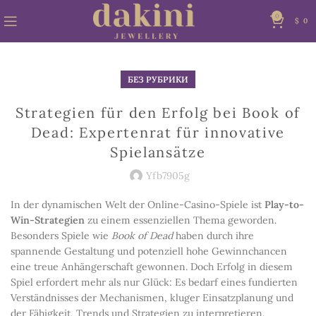
0
$
0
БЕЗ РУБРИКИ
Strategien für den Erfolg bei Book of
Dead: Expertenrat für innovative
Spielansätze
Yfb7905g
In der dynamischen Welt der Online-Casino-Spiele ist
Play-to-
Win-Strategien
zu einem essenziellen Thema geworden.
Besonders Spiele wie
Book of Dead
haben durch ihre
spannende Gestaltung und potenziell hohe Gewinnchancen
eine treue Anhängerschaft gewonnen. Doch Erfolg in diesem
Spiel erfordert mehr als nur Glück: Es bedarf eines fundierten
Verständnisses der Mechanismen, kluger Einsatzplanung und
der Fähigkeit, Trends und Strategien zu interpretieren.