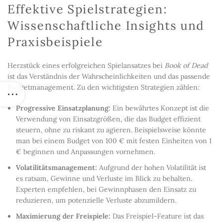
Effektive Spielstrategien:
Wissenschaftliche Insights und
Praxisbeispiele
Herzstück eines erfolgreichen Spielansatzes bei
Book of Dead
ist das Verständnis der Wahrscheinlichkeiten und das passende
Budgetmanagement. Zu den wichtigsten Strategien zählen:
Progressive Einsatzplanung:
Ein bewährtes Konzept ist die
Verwendung von Einsatzgrößen, die das Budget effizient
steuern, ohne zu riskant zu agieren. Beispielsweise könnte
man bei einem Budget von 100 € mit festen Einheiten von 1
€ beginnen und Anpassungen vornehmen.
Volatilitätsmanagement:
Aufgrund der hohen Volatilität ist
es ratsam, Gewinne und Verluste im Blick zu behalten.
Experten empfehlen, bei Gewinnphasen den Einsatz zu
reduzieren, um potenzielle Verluste abzumildern.
Maximierung der Freispiele:
Das Freispiel-Feature ist das