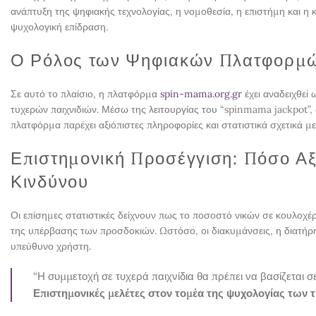
ανάπτυξη της ψηφιακής τεχνολογίας, η νομοθεσία, η επιστήμη και η κο
ψυχολογική επίδραση.
Ο Ρόλος των Ψηφιακών Πλατφορμών
Σε αυτό το πλαίσιο, η πλατφόρμα
spin-mama.org.gr
έχει αναδειχθεί
τυχερών παιχνιδιών. Μέσω της λειτουργίας του “spinmama jackpot”,
πλατφόρμα παρέχει αξιόπιστες πληροφορίες και στατιστικά σχετικά με τ
Επιστημονική Προσέγγιση: Πόσο Αξιό
Κινδύνου
Οι επίσημες στατιστικές δείχνουν πως το ποσοστό νικών σε κουλοχέρ
της υπέρβασης των προσδοκιών. Ωστόσο, οι διακυμάνσεις, η διατήρη
υπεύθυνο χρήστη.
“Η συμμετοχή σε τυχερά παιχνίδια θα πρέπει να βασίζεται 
Επιστημονικές μελέτες στον τομέα της ψυχολογίας των 