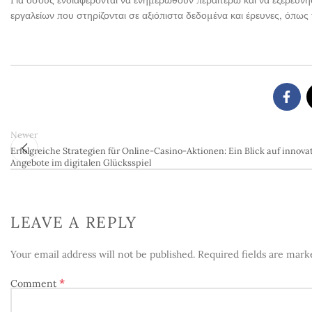
Για όσους ενδιαφέρονται να ενημερωθούν περαιτέρω και να εξερευν
εργαλείων που στηρίζονται σε αξιόπιστα δεδομένα και έρευνες, όπως 
Newer
Erfolgreiche Strategien für Online-Casino-Aktionen: Ein Blick auf innova
Angebote im digitalen Glücksspiel
LEAVE A REPLY
Your email address will not be published.
Required fields are mar
*
Comment