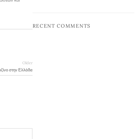
ρώσεων και
RECENT COMMENTS
Older
αζίνο στην Ελλάδα