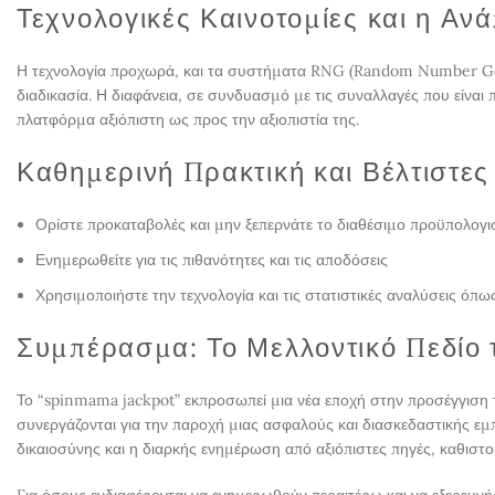
Τεχνολογικές Καινοτομίες και η Αν
Η τεχνολογία προχωρά, και τα συστήματα RNG (Random Number Gene
διαδικασία. Η διαφάνεια, σε συνδυασμό με τις συναλλαγές που είναι
πλατφόρμα αξιόπιστη ως προς την αξιοπιστία της.
Καθημερινή Πρακτική και Βέλτιστες
Ορίστε προκαταβολές και μην ξεπερνάτε το διαθέσιμο προϋπολογ
Ενημερωθείτε για τις πιθανότητες και τις αποδόσεις
Χρησιμοποιήστε την τεχνολογία και τις στατιστικές αναλύσεις όπω
Συμπέρασμα: Το Μελλοντικό Πεδίο 
Το “spinmama jackpot” εκπροσωπεί μια νέα εποχή στην προσέγγιση τ
συνεργάζονται για την παροχή μιας ασφαλούς και διασκεδαστικής εμπ
δικαιοσύνης και η διαρκής ενημέρωση από αξιόπιστες πηγές, καθιστο