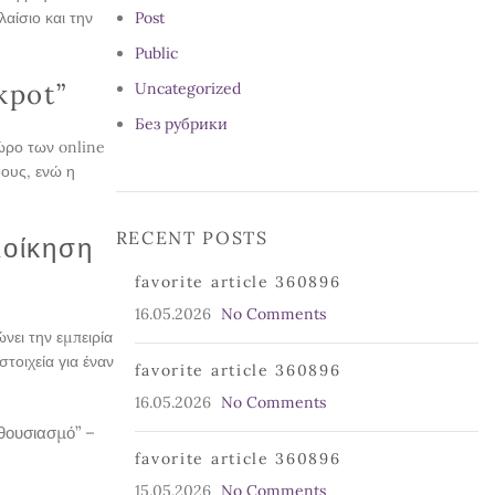
λαίσιο και την
Post
Public
kpot”
Uncategorized
Без рубрики
ώρο των online
δους, ενώ η
RECENT POSTS
ιοίκηση
favorite article 360896
16.05.2026
No Comments
νει την εμπειρία
τοιχεία για έναν
favorite article 360896
16.05.2026
No Comments
νθουσιασμό” –
favorite article 360896
15.05.2026
No Comments