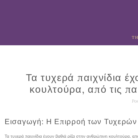
TH
Τα τυχερά παιχνίδια έ
κουλτούρα, από τις π
Po
Εισαγωγή: Η Επιρροή των Τυχερών 
Τα τυχερά παιχνίδια έχουν βαθιά ρίζα στην ανθρώπινη κουλτούρα, απ