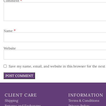
*
Comment
*
Name
Website
Save my name, email, and website in this browser for the nex
CLIENT CARE
INFORMATION
Shipping
Terms & Conditions
Returns and Exchanges
Privacy Policy