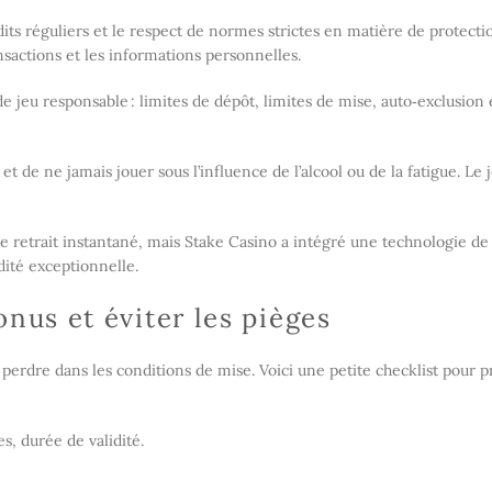
its réguliers et le respect de normes strictes en matière de protect
ansactions et les informations personnelles.
e jeu responsable : limites de dépôt, limites de mise, auto‑exclusion 
et de ne jamais jouer sous l’influence de l’alcool ou de la fatigue. Le 
 le retrait instantané, mais Stake Casino a intégré une technologie d
dité exceptionnelle.
nus et éviter les pièges
 perdre dans les conditions de mise. Voici une petite checklist pour p
s, durée de validité.