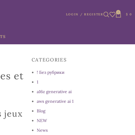
0
LOGIN / REGISTER
$
0
TS
CATEGORIES
es et
! Без рубрики
1
a16z generative ai
aws generative ai 1
s jeux
Blog
NEW
News