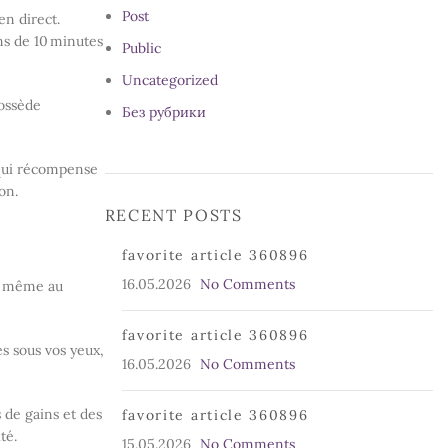
Post
en direct.
ns de 10 minutes
Public
Uncategorized
possède
Без рубрики
 qui récompense
on.
RECENT POSTS
favorite article 360896
16.05.2026
No Comments
ou même au
favorite article 360896
és sous vos yeux,
16.05.2026
No Comments
 de gains et des
favorite article 360896
té.
15.05.2026
No Comments