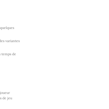
n quelques
des variantes
es temps de
 joueur
s de jeu