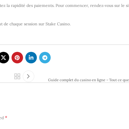
stez la rapidité des paiements. Pour commencer, rendez‑vous sur le site
nt de chaque session sur Stake Casino.
Guide complet du casino en ligne – Tout ce que
*
ked