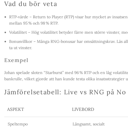
Vad du bör veta
RTP‑värde – Return to Player (RTP) visar hur mycket av insatsen 
mellan 95 % och 98 % RTP.
Volatilitet – Hög volatilitet betyder färre men större vinster, me
Bonusvillkor – Många RNG‑bonusar har omsättningskrav. Läs all
ta ut vinster.
Exempel
Johan spelade sloten “Starburst” med 96 % RTP och en låg volatilit
bankrulle, vilket gjorde att han kunde testa olika insatsstrategier u
Jämförelsetabell: Live vs RNG på No
ASPEKT
LIVEBORD
Speltempo
Långsamt, socialt