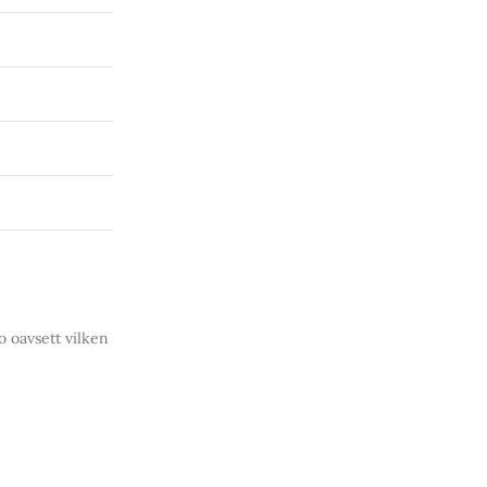
o oavsett vilken