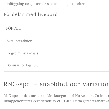
kortläggning och justerade sina satsningar därefter.
Fördelar med livebord
FÖRDEL
Äkta interaktion
Högre minsta insats
Bonusar för lojalitet
RNG‑spel – snabbhet och variatio
RNG‑spel är den mest populära kategorin på No Account Casino cas
slumpgeneratorer certifierade av eCOGRA. Detta garanterar att var