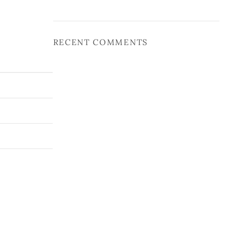
RECENT COMMENTS