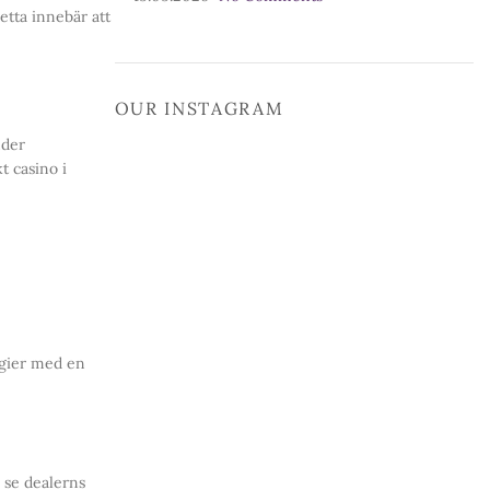
etta innebär att
OUR INSTAGRAM
nder
t casino i
egier med en
 se dealerns