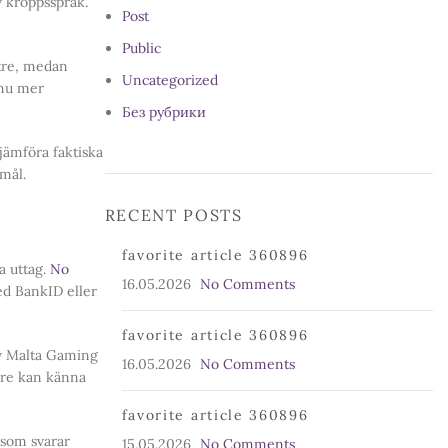
v kroppsspråk.
Post
Public
ttre, medan
Uncategorized
nnu mer
Без рубрики
 jämföra faktiska
 mål.
RECENT POSTS
favorite article 360896
a uttag.
No
16.05.2026
No Comments
med BankID eller
favorite article 360896
av Malta Gaming
16.05.2026
No Comments
lare kan känna
favorite article 360896
 som svarar
15.05.2026
No Comments