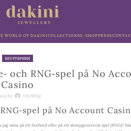
E WORLD OF DAKINI
COLLECTIONS
E-SHOP
PRESS
CONTAC
БЕЗ РУБРИКИ
ive‑ och RNG‑spel på No Acc
Casino
sted by
Yfb7905g
ch RNG‑spel på No Account Casi
 jag satsa på ett livebord eller på ett slumpgenererat spel (RNG)? Bå