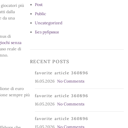
Post
 giocatori più
tti dalla
Public
he da una
Uncategorized
Без рубрики
nus di
giochi senza
aso reale di
anno.
RECENT POSTS
favorite article 360896
16.05.2026
No Comments
lione di euro
ozione sempre più
favorite article 360896
16.05.2026
No Comments
favorite article 360896
15.05.2026
No Comments
offshore che