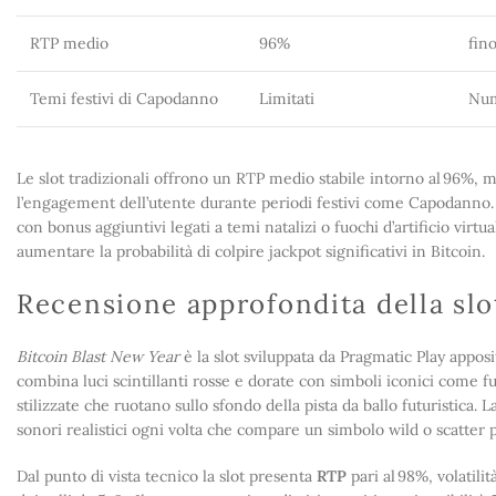
RTP medio
96%
fin
Temi festivi di Capodanno
Limitati
Num
Le slot tradizionali offrono un RTP medio stabile intorno al 96%
l’engagement dell’utente durante periodi festivi come Capodanno. A
con bonus aggiuntivi legati a temi natalizi o fuochi d’artificio vir
aumentare la probabilità di colpire jackpot significativi in Bitcoin.
Recensione approfondita della slo
Bitcoin Blast New Year
è la slot sviluppata da Pragmatic Play appo
combina luci scintillanti rosse e dorate con simboli iconici come fu
stilizzate che ruotano sullo sfondo della pista da ballo futuristica
sonori realistici ogni volta che compare un simbolo wild o scatter
Dal punto di vista tecnico la slot presenta
RTP
pari al 98%, volatilit