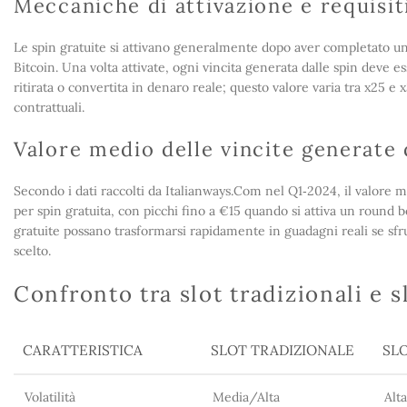
Meccaniche di attivazione e requisi
Le spin gratuite si attivano generalmente dopo aver completato un
Bitcoin. Una volta attivate, ogni vincita generata dalle spin deve
ritirata o convertita in denaro reale; questo valore varia tra x25 e 
contrattuali.
Valore medio delle vincite generate 
Secondo i dati raccolti da Italianways.Com nel Q1‑2024, il valore me
per spin gratuita, con picchi fino a €15 quando si attiva un round
gratuite possano trasformarsi rapidamente in guadagni reali se sfru
scelto.
Confronto tra slot tradizionali e s
CARATTERISTICA
SLOT TRADIZIONALE
SLO
Volatilità
Media/Alta
Alta