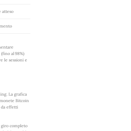
 atteso
imento
mentare
(fino al 98%)
e le sessioni e
ing. La grafica
e monete Bitcoin
da effetti
i giro completo