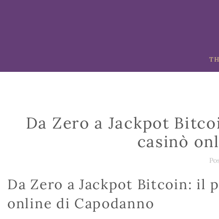
TH
Da Zero a Jackpot Bitcoi
casinò on
Po
Da Zero a Jackpot Bitcoin: il 
online di Capodanno