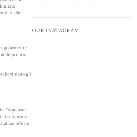
limitate
ondi e alla
OUR INSTAGRAM
a regolarmente
pitale proprio,
elievi siano gli
in. Dopo aver
. Il suo primo
atalizie offerte