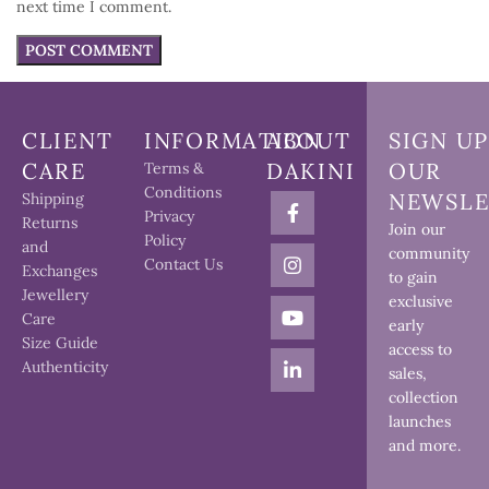
next time I comment.
CLIENT
INFORMATION
ABOUT
SIGN UP
CARE
DAKINI
OUR
Terms &
Conditions
NEWSLE
Shipping
Privacy
Returns
Join our
Policy
and
community
Contact Us
Exchanges
to gain
Jewellery
exclusive
Care
early
Size Guide
access to
Authenticity
sales,
collection
launches
and more.