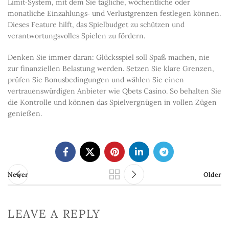
Limit‑System, mit dem Sie tägliche, wöchentliche oder
monatliche Einzahlungs‑ und Verlustgrenzen festlegen können.
Dieses Feature hilft, das Spielbudget zu schützen und
verantwortungsvolles Spielen zu fördern.
Denken Sie immer daran: Glücksspiel soll Spaß machen, nie
zur finanziellen Belastung werden. Setzen Sie klare Grenzen,
prüfen Sie Bonusbedingungen und wählen Sie einen
vertrauenswürdigen Anbieter wie Qbets Casino. So behalten Sie
die Kontrolle und können das Spielvergnügen in vollen Zügen
genießen.
Newer
Older
LEAVE A REPLY