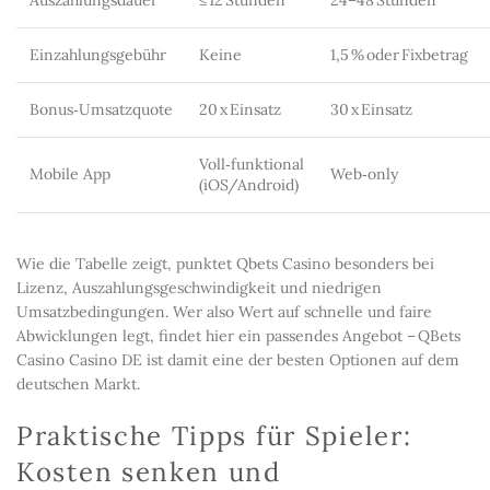
Auszahlungsdauer
≤ 12 Stunden
24–48 Stunden
Einzahlungsgebühr
Keine
1,5 % oder Fixbetrag
Bonus‑Umsatzquote
20 x Einsatz
30 x Einsatz
Voll‑funktional
Mobile App
Web‑only
(iOS/Android)
Wie die Tabelle zeigt, punktet Qbets Casino besonders bei
Lizenz, Auszahlungsgeschwindigkeit und niedrigen
Umsatzbedingungen. Wer also Wert auf schnelle und faire
Abwicklungen legt, findet hier ein passendes Angebot – QBets
Casino Casino DE ist damit eine der besten Optionen auf dem
deutschen Markt.
Praktische Tipps für Spieler:
Kosten senken und