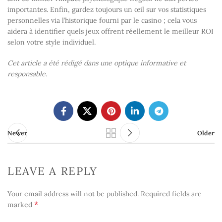
importantes. Enfin, gardez toujours un œil sur vos statistiques
personnelles via l’historique fourni par le casino ; cela vous
aidera à identifier quels jeux offrent réellement le meilleur ROI
selon votre style individuel.
Cet article a été rédigé dans une optique informative et
responsable.
Newer
Older
LEAVE A REPLY
Your email address will not be published.
Required fields are
*
marked