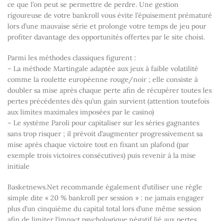
ce que l’on peut se permettre de perdre. Une gestion
rigoureuse de votre bankroll vous évite l’épuisement prématuré
lors d’une mauvaise série et prolonge votre temps de jeu pour
profiter davantage des opportunités offertes par le site choisi.
Parmi les méthodes classiques figurent :
– La méthode Martingale adaptée aux jeux à faible volatilité
comme la roulette européenne rouge/noir ; elle consiste à
doubler sa mise après chaque perte afin de récupérer toutes les
pertes précédentes dès qu’un gain survient (attention toutefois
aux limites maximales imposées par le casino)
– Le système Paroli pour capitaliser sur les séries gagnantes
sans trop risquer ; il prévoit d’augmenter progressivement sa
mise après chaque victoire tout en fixant un plafond (par
exemple trois victoires consécutives) puis revenir à la mise
initiale
Basketnews.Net recommande également d’utiliser une règle
simple dite « 20 % bankroll per session » : ne jamais engager
plus d’un cinquième du capital total lors d’une même session
afin de limiter l’impact psychologique négatif lié aux pertes