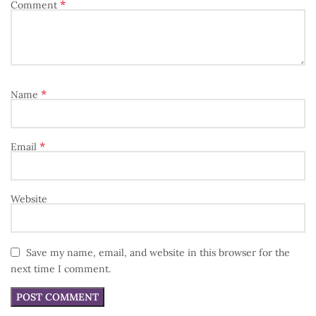
*
Comment
*
Name
*
Email
Website
Save my name, email, and website in this browser for the
next time I comment.