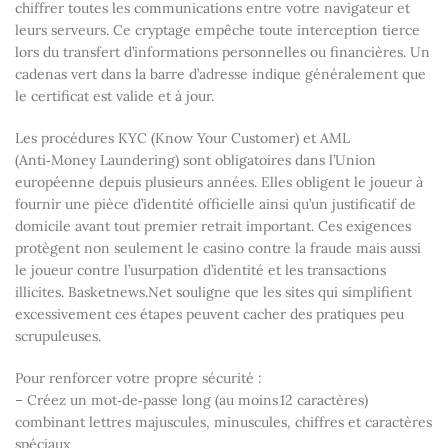
chiffrer toutes les communications entre votre navigateur et
leurs serveurs. Ce cryptage empêche toute interception tierce
lors du transfert d’informations personnelles ou financières. Un
cadenas vert dans la barre d’adresse indique généralement que
le certificat est valide et à jour.
Les procédures KYC (Know Your Customer) et AML
(Anti‑Money Laundering) sont obligatoires dans l’Union
européenne depuis plusieurs années. Elles obligent le joueur à
fournir une pièce d’identité officielle ainsi qu’un justificatif de
domicile avant tout premier retrait important. Ces exigences
protègent non seulement le casino contre la fraude mais aussi
le joueur contre l’usurpation d’identité et les transactions
illicites. Basketnews.Net souligne que les sites qui simplifient
excessivement ces étapes peuvent cacher des pratiques peu
scrupuleuses.
Pour renforcer votre propre sécurité :
– Créez un mot‑de‑passe long (au moins 12 caractères)
combinant lettres majuscules, minuscules, chiffres et caractères
spéciaux