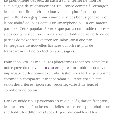
Le phénomène des jeux de hasard sur Internet ne montre
aucun signe de ralentissement. En France comme à l’étranger,
les joueurs affluent chaque jour vers des plateformes qui
promettent des graphismes immersifs, des bonus généreux et
la possibilité de jouer depuis un smartphone ou un ordinateur
portable. Cette popularité s’explique par la commodité d’accéder
à des centaines de machines à sous, de tables de roulette ou de
parties de poker sans quitter son salon, ainsi que par
l’émergence de nouvelles licences qui offrent plus de
transparence et de protection aux usagers.
Pour découvrir les meilleures plateformes récentes, consultez
notre page du
nouveau casino en ligne
afin d’obtenir des avis
impartiaux et des bonus exclusifs. Basketnews.Net se positionne
comme un comparateur indépendant qui teste chaque site
selon des critères rigoureux : sécurité, variété de jeux et
conditions de bonus.
Dans ce guide nous passerons en revue la législation française,
les mesures de sécurité essentielles, les critères pour choisir un
site fiable, les différents types de jeux disponibles et les