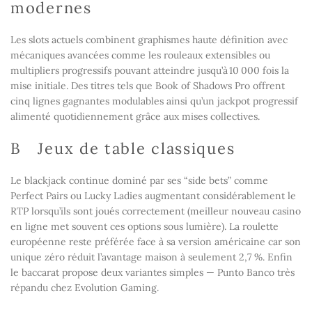
modernes
Les slots actuels combinent graphismes haute définition avec
mécaniques avancées comme les rouleaux extensibles ou
multipliers progressifs pouvant atteindre jusqu’à 10 000 fois la
mise initiale. Des titres tels que Book of Shadows Pro offrent
cinq lignes gagnantes modulables ainsi qu’un jackpot progressif
alimenté quotidiennement grâce aux mises collectives.
B Jeux de table classiques
Le blackjack continue dominé par ses “side bets” comme
Perfect Pairs ou Lucky Ladies augmentant considérablement le
RTP lorsqu’ils sont joués correctement (meilleur nouveau casino
en ligne met souvent ces options sous lumière). La roulette
européenne reste préférée face à sa version américaine car son
unique zéro réduit l’avantage maison à seulement 2,7 %. Enfin
le baccarat propose deux variantes simples — Punto Banco très
répandu chez Evolution Gaming.