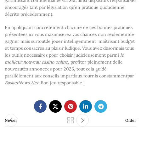
garantissant confidentialité via SSL ainsi dispositifs responsables
encouragés tant par législation qu’en pratique quotidienne
décrite précédemment.
En appliquant concrètement chacune de ces bonnes pratiques
présentées ici vous maximiserez vos chances non seulementde
gagner mais surtoutde jouer intelligemment ­ maîtrisant budget
et temps consacrés au plaisir ludique.​ Vous avez désormais tous
les outils nécessaires pour choisir judicieusement parmi
le
meilleur nouveau casino online
, profiter pleinement delle
nouveautés annoncées pour 2026, tout cela guidé
parallèlement aux conseils impartiaux fournis constammentpar
BasketNews Net
. Bon jeu responsable !
Newer
Older