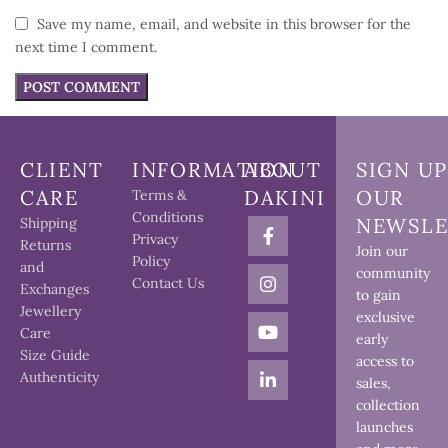
Save my name, email, and website in this browser for the
next time I comment.
CLIENT
INFORMATION
ABOUT
SIGN UP
CARE
DAKINI
OUR
Terms &
Conditions
NEWSLE
Shipping
Privacy
Returns
Join our
Policy
and
community
Contact Us
Exchanges
to gain
Jewellery
exclusive
Care
early
Size Guide
access to
Authenticity
sales,
collection
launches