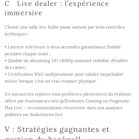
C Live dealer : l’expérience
immersive
Choisir une salle live fiable passe surtout par trois contrôles
techniques :
• Latence inférieure à deux secondes garantissant fluidité
pendant chaque main ;
• Qualité du streaming HD ≥1080p assurant visibilité détaillée
des cartes ;
• Certification RNG indépendante pour valider impartialité
même lorsque c’est un vrai croupier physique.
En suivant ces repères vous profiterez pleinement du réalisme
offert par fournisseurs tels qu’Evolution Gaming ou Pragmatic
Play Live – recommandation récurrente dans nos analyses
publiées sur Basketnews.Net.
V : Stratégies gagnantes et