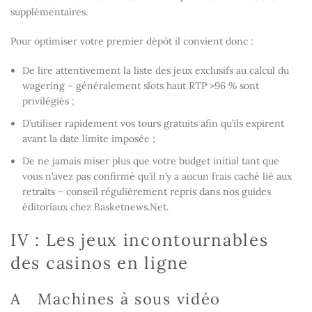
supplémentaires.
Pour optimiser votre premier dépôt il convient donc :
De lire attentivement la liste des jeux exclusifs au calcul du
wagering – généralement slots haut RTP >96 % sont
privilégiés ;
D’utiliser rapidement vos tours gratuits afin qu’ils expirent
avant la date limite imposée ;
De ne jamais miser plus que votre budget initial tant que
vous n’avez pas confirmé qu’il n’y a aucun frais caché lié aux
retraits – conseil régulièrement repris dans nos guides
éditoriaux chez Basketnews.Net.
IV : Les jeux incontournables
des casinos en ligne
A Machines à sous vidéo