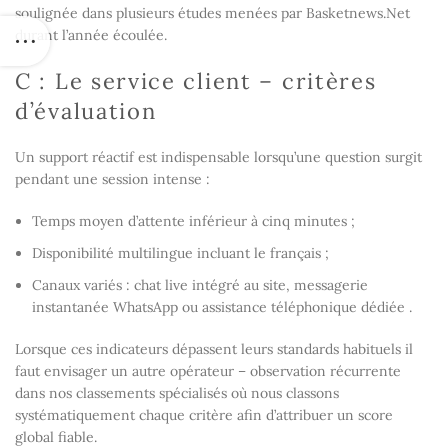
soulignée dans plusieurs études menées par Basketnews.Net
durant l’année écoulée.
C : Le service client – critères
d’évaluation
Un support réactif est indispensable lorsqu’une question surgit
pendant une session intense :
Temps moyen d’attente inférieur à cinq minutes ;
Disponibilité multilingue incluant le français ;
Canaux variés : chat live intégré au site, messagerie
instantanée WhatsApp ou assistance téléphonique dédiée .
Lorsque ces indicateurs dépassent leurs standards habituels il
faut envisager un autre opérateur – observation récurrente
dans nos classements spécialisés où nous classons
systématiquement chaque critère afin d’attribuer un score
global fiable.