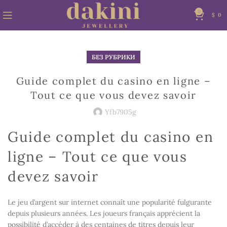
0
$
0
БЕЗ РУБРИКИ
Guide complet du casino en ligne –
Tout ce que vous devez savoir
Yfb7905g
Guide complet du casino en
ligne – Tout ce que vous
devez savoir
Le jeu d’argent sur internet connaît une popularité fulgurante
depuis plusieurs années. Les joueurs français apprécient la
possibilité d’accéder à des centaines de titres depuis leur