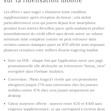
sur la fidélisation mobile
Les offres « sans wager » éliminent toute condition
supplémentaire après réception du bonus ; cela séduit
particulièrement ceux qui jouent depuis leur smartphone
pendant leurs soirées Réveillon parce qu’ils souhaitent profiter
immédiatement du crédit offert sans devoir suivre un volume
minimum misé complexe comme on peut retrouver dans
certains casinos classiques ayant un RTP affiché mais imposant
plusieurs centaines voire milliers d’euros wagering totalisé.
Suivi via SDK : chaque fois que l’application ouvre une page
promotionnelle elle déclenche un événement “bonus_view”
enregistré dans Firebase Analytics.
Conversion : Photo Arago.Fr révèle que ces promotions
atteignent jusqu’à 27 % taux conversion chez les joueurs
mobiles contre 15 % chez ceux jouant uniquement sur
desktop.
Valeur moyenne offerte : souvent entre €20 et €100 sans
exigence supplémentaire, ce qui correspond à environ deux