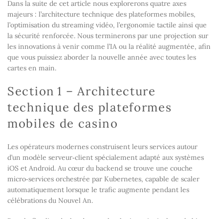
Dans la suite de cet article nous explorerons quatre axes
majeurs : l’architecture technique des plateformes mobiles,
l’optimisation du streaming vidéo, l’ergonomie tactile ainsi que
la sécurité renforcée. Nous terminerons par une projection sur
les innovations à venir comme l’IA ou la réalité augmentée, afin
que vous puissiez aborder la nouvelle année avec toutes les
cartes en main.
Section 1 – Architecture
technique des plateformes
mobiles de casino
Les opérateurs modernes construisent leurs services autour
d’un modèle serveur‑client spécialement adapté aux systèmes
iOS et Android. Au cœur du backend se trouve une couche
micro‑services orchestrée par Kubernetes, capable de scaler
automatiquement lorsque le trafic augmente pendant les
célébrations du Nouvel An.