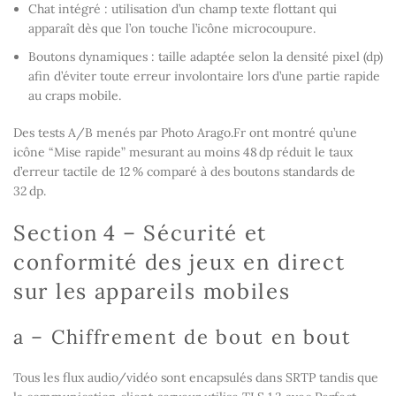
Chat intégré : utilisation d’un champ texte flottant qui
apparaît dès que l’on touche l’icône microcoupure.
Boutons dynamiques : taille adaptée selon la densité pixel (dp)
afin d’éviter toute erreur involontaire lors d’une partie rapide
au craps mobile.
Des tests A/B menés par Photo Arago.Fr ont montré qu’une
icône “Mise rapide” mesurant au moins 48 dp réduit le taux
d’erreur tactile de 12 % comparé à des boutons standards de
32 dp.
Section 4 – Sécurité et
conformité des jeux en direct
sur les appareils mobiles
a – Chiffrement de bout en bout
Tous les flux audio/vidéo sont encapsulés dans SRTP tandis que