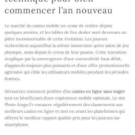
commencer l’an nouveau
Le marché du casino mobile ne cesse de croître depuis
quelques années, et les tables de live dealer sont devenues un
pilier incontournable de cette évolution. Les joueurs
recherchent aujourd’hui la même immersion qu’en salon de jeu
physique, mais depuis le creux de leur paume. Cette transition
s’explique par la convergence d’une connectivité haut débit,
d’appareils toujours plus puissants et d’une offre promotionnelle
agressive qui cible les utilisateurs mobiles pendant les périodes
festives.
Découvrez comment profiter d’un
casino en ligne sans wager
tout en bénéficiant d’une expérience mobile optimale. Le site
Photo Arago.Fr consacre régulièrement des classements aux
meilleurs casino en ligne et met en avant les plateformes qui
offrent le meilleur rapport qualité‑prix pour les joueurs sur
smartphone.