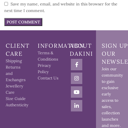
Save my name, email, and website in this browser for the
next time I comment.
CLIENT
INFORMATION
ABOUT
SIGN UP
CARE
DAKINI
OUR
Terms &
Conditions
NEWSLE
Shipping
Privacy
Returns
Join our
Policy
and
community
Contact Us
Exchanges
to gain
Jewellery
exclusive
Care
early
Size Guide
access to
Authenticity
sales,
collection
launches
and more.