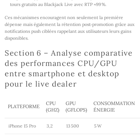
tours gratuits au Blackjack Live avec RTP ≈99 %.
Ces mécanismes encouragent non seulement la première
dépense mais également la rétention post‑promotion grâce aux
notifications push ciblées rappelant aux utilisateurs leurs gains
disponibles.
Section 6 – Analyse comparative
des performances CPU/GPU
entre smartphone et desktop
pour le live dealer
CPU
GPU
CONSOMMATION
PLATEFORME
(GHZ)
(GFLOPS)
ÉNERGIE
iPhone 15 Pro
3,2
13 500
5 W