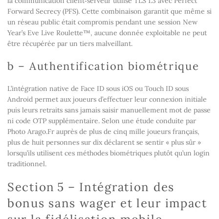
la communication client‑serveur utilise TLS 1.3 avec Perfect
Forward Secrecy (PFS). Cette combinaison garantit que même si
un réseau public était compromis pendant une session New
Year’s Eve Live Roulette™, aucune donnée exploitable ne peut
être récupérée par un tiers malveillant.
b – Authentification biométrique
L’intégration native de Face ID sous iOS ou Touch ID sous
Android permet aux joueurs d’effectuer leur connexion initiale
puis leurs retraits sans jamais saisir manuellement mot de passe
ni code OTP supplémentaire. Selon une étude conduite par
Photo Arago.Fr auprès de plus de cinq mille joueurs français,
plus de huit personnes sur dix déclarent se sentir « plus sûr »
lorsqu’ils utilisent ces méthodes biométriques plutôt qu’un login
traditionnel.
Section 5 – Intégration des
bonus sans wager et leur impact