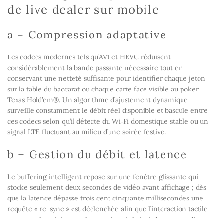
de live dealer sur mobile
a – Compression adaptative
Les codecs modernes tels qu’AV1 et HEVC réduisent
considérablement la bande passante nécessaire tout en
conservant une netteté suffisante pour identifier chaque jeton
sur la table du baccarat ou chaque carte face visible au poker
Texas Hold’em®. Un algorithme d’ajustement dynamique
surveille constamment le débit réel disponible et bascule entre
ces codecs selon qu’il détecte du Wi‑Fi domestique stable ou un
signal LTE fluctuant au milieu d’une soirée festive.
b – Gestion du débit et latence
Le buffering intelligent repose sur une fenêtre glissante qui
stocke seulement deux secondes de vidéo avant affichage ; dès
que la latence dépasse trois cent cinquante millisecondes une
requête « re-sync » est déclenchée afin que l’interaction tactile