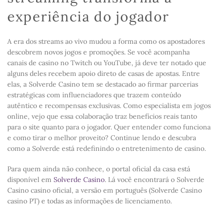
experiência do jogador
A era dos streams ao vivo mudou a forma como os apostadores
descobrem novos jogos e promoções. Se você acompanha
canais de casino no Twitch ou YouTube, já deve ter notado que
alguns deles recebem apoio direto de casas de apostas. Entre
elas, a Solverde Casino tem se destacado ao firmar parcerias
estratégicas com influenciadores que trazem conteúdo
autêntico e recompensas exclusivas. Como especialista em jogos
online, vejo que essa colaboração traz benefícios reais tanto
para o site quanto para o jogador. Quer entender como funciona
e como tirar o melhor proveito? Continue lendo e descubra
como a Solverde está redefinindo o entretenimento de casino.
Para quem ainda não conhece, o portal oficial da casa está
disponível em
Solverde Casino
. Lá você encontrará o Solverde
Casino casino oficial, a versão em português (Solverde Casino
casino PT) e todas as informações de licenciamento.