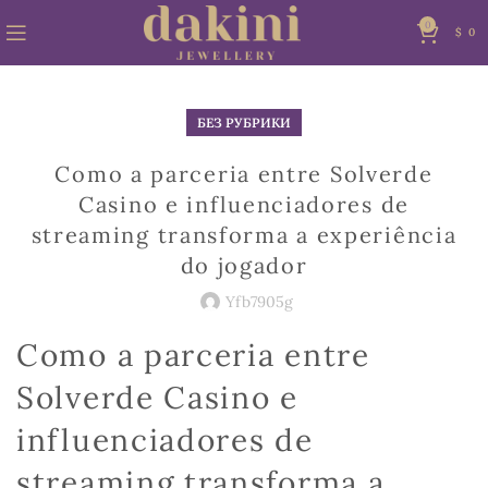
0
$
0
БЕЗ РУБРИКИ
Como a parceria entre Solverde
Casino e influenciadores de
streaming transforma a experiência
do jogador
Yfb7905g
Como a parceria entre
Solverde Casino e
influenciadores de
streaming transforma a