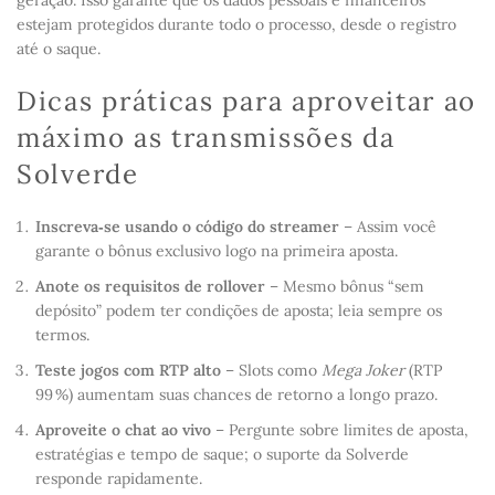
geração. Isso garante que os dados pessoais e financeiros
estejam protegidos durante todo o processo, desde o registro
até o saque.
Dicas práticas para aproveitar ao
máximo as transmissões da
Solverde
Inscreva‑se usando o código do streamer
– Assim você
garante o bônus exclusivo logo na primeira aposta.
Anote os requisitos de rollover
– Mesmo bônus “sem
depósito” podem ter condições de aposta; leia sempre os
termos.
Teste jogos com RTP alto
– Slots como
Mega Joker
(RTP
99 %) aumentam suas chances de retorno a longo prazo.
Aproveite o chat ao vivo
– Pergunte sobre limites de aposta,
estratégias e tempo de saque; o suporte da Solverde
responde rapidamente.