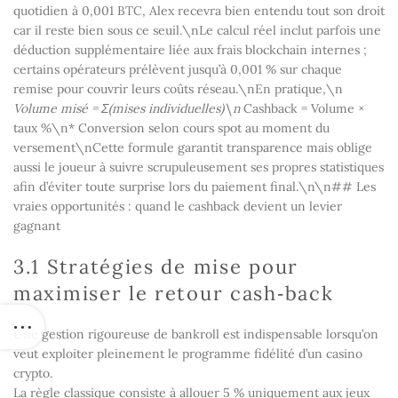
quotidien à 0,001 BTC, Alex recevra bien entendu tout son droit
car il reste bien sous ce seuil.\nLe calcul réel inclut parfois une
déduction supplémentaire liée aux frais blockchain internes ;
certains opérateurs prélèvent jusqu’à 0,001 % sur chaque
remise pour couvrir leurs coûts réseau.\nEn pratique,\n
Volume misé = Σ(mises individuelles)\n
Cashback = Volume ×
taux %\n* Conversion selon cours spot au moment du
versement\nCette formule garantit transparence mais oblige
aussi le joueur à suivre scrupuleusement ses propres statistiques
afin d’éviter toute surprise lors du paiement final.\n\n## Les
vraies opportunités : quand le cashback devient un levier
gagnant
3.1 Stratégies de mise pour
maximiser le retour cash‑back
Une gestion rigoureuse de bankroll est indispensable lorsqu’on
veut exploiter pleinement le programme fidélité d’un casino
crypto.
La règle classique consiste à allouer 5 % uniquement aux jeux