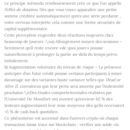
Le principe mêmedu remboursement crée ce que l’on appelle
l’effet de dotation
. Dès que vous voyez apparaître une petite
somme créditée automatiquement après une série perdante ,
votre cerveau interprète cela comme une forme sécurisée de
capital supplémentaire.
Cette perception engendre deux réactions majeures chez
beaucoup de joueurs :\na) Allongement moyen des sessions –
Sentiment qu’il reste encore « de quoi jouer » pousse
naturellement à prolonger la partie au-delà du temps prévu
initialement.
b) Augmentation volontaire du niveau de risque – La présence
anticipée d’un futur crédit pousse certains participants à miser
davantage sur des variantes haute variance telles que
Dead or
Alive II
, convaincus que leur perte sera amortie par l’indemnité
prochaine.\nDes études comportementales réalisées par
l’Université De Montfort ont montré qu’environ 62 % des
testeurs augmentaient leur mise moyenne dès qu’ils recevaient
>5 % de cash‑back quotidien.
Ce phénomène est accentué dans l’univers crypto où chaque
transaction laisse trace sur blockchain ; vérifier son solde via