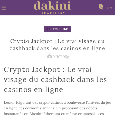
0
$
0
БЕЗ РУБРИКИ
Crypto Jackpot : Le vrai visage du
cashback dans les casinos en ligne
Yfb7905g
Crypto Jackpot : Le vrai
visage du cashback dans les
casinos en ligne
L’essor fulgurant des crypto‑casinos a bouleversé l’univers du jeu
en ligne ces dernières années. En proposant des dépôts
instantanés en Bitcoin, Ethereum ou même en satoshis, ces