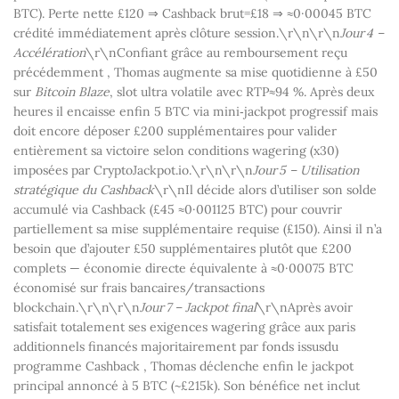
BTC). Perte nette £120 ⇒ Cashback brut=£18 ⇒ ≈0·00045 BTC
crédité immédiatement après clôture session.\r\n\r\n
Jour 4 –
Accélération
\r\nConfiant grâce au remboursement reçu
précédemment , Thomas augmente sa mise quotidienne à £50
sur
Bitcoin Blaze
, slot ultra volatile avec RTP≈94 %. Après deux
heures il encaisse enfin 5 BTC via mini‑jackpot progressif mais
doit encore déposer £200 supplémentaires pour valider
entièrement sa victoire selon conditions wagering (x30)
imposées par CryptoJackpot.io.​\r\n\r\n
Jour 5 – Utilisation
stratégique du Cashback
\r\nIl décide alors d’utiliser son solde
accumulé via Cashback (£45 ≈0·001125 BTC) pour couvrir
partiellement sa mise supplémentaire requise (£150). Ainsi il n’a
besoin que d’ajouter £50 supplémentaires plutôt que £200
complets — économie directe équivalente à ≈0·00075 BTC
économisé sur frais bancaires/transactions
blockchain.\r\n\r\n
Jour 7 – Jackpot final
\r\nAprès avoir
satisfait totalement ses exigences wagering grâce aux paris
additionnels financés majoritairement par fonds issusdu
programme Cashback , Thomas déclenche enfin le jackpot
principal annoncé à 5 BTC (~£215k). Son bénéfice net inclut