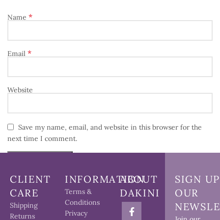
*
Name
*
Email
Website
Save my name, email, and website in this browser for the
next time I comment.
CLIENT
INFORMATION
ABOUT
SIGN UP
CARE
DAKINI
OUR
Terms &
Conditions
NEWSLE
Shipping
Privacy
Returns
Join our