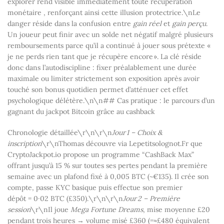
explorer rend visible immédiatement toute récupération
monétaire , renforçant ainsi cette illusion protectrice.\nLe
danger réside dans la confusion entre
gain réel
et
gain perçu
.
Un joueur peut finir avec un solde net négatif malgré plusieurs
remboursements parce qu’il a continué à jouer sous prétexte «
je ne perds rien tant que je récupère encore ». La clé réside
donc dans l’autodiscipline : fixer préalablement une durée
maximale ou limiter strictement son exposition après avoir
touché son bonus quotidien permet d’atténuer cet effet
psychologique délétère.\n\n## Cas pratique : le parcours d’un
gagnant du jackpot Bitcoin grâce au cashback
Chronologie détaillée\r\n\r\n
Jour 1 – Choix &
inscription
\r\nThomas découvre via Lepetitsolognot.Fr que
CryptoJackpot.io propose un programme “CashBack Max”
offrant jusqu’à 15 % sur toutes ses pertes pendant la première
semaine avec un plafond fixé à 0,005 BTC (~€135). Il crée son
compte, passe KYC basique puis effectue son premier
dépôt = 0·02 BTC (£350).\r\n\r\n
Jour 2 – Première
session
\r\nIl joue
Mega Fortune Dreams
, mise moyenne £20
pendant trois heures → volume misé £360 (=≈£480 équivalent