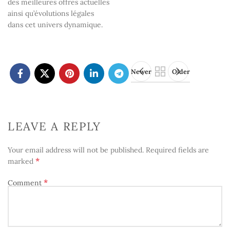
des meilleures offres actuelles
ainsi qu’évolutions légales
dans cet univers dynamique.
Newer
Older
LEAVE A REPLY
Your email address will not be published.
Required fields are
*
marked
*
Comment