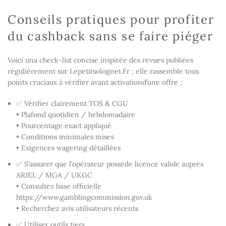
Conseils pratiques pour profiter
du cashback sans se faire piéger
Voici una check-list concise inspirée des revues publiées
régulièrement sur Lepetitsolognet.Fr ; elle rassemble tous
points cruciaux à vérifier avant activationd’une offre ;
✅ Vérifier clairement TOS & CGU
• Plafond quotidien / hebdomadaire
• Pourcentage exact appliqué
• Conditions minimales mises
• Exigences wagering détaillées
✅ S’assurer que l’opérateur possède licence valide auprès
ARJEL / MGA / UKGC
• Consultez base officielle
https://www.gamblingcommission.gov.uk
• Recherchez avis utilisateurs récents
✅ Utiliser outils tiers