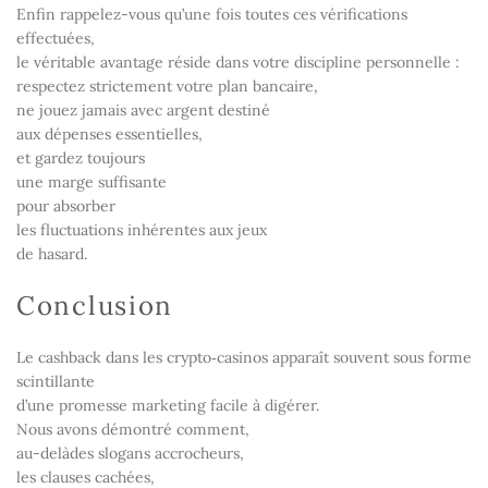
Enfin rappelez-vous qu’une fois toutes ces vérifications
effectuées,
le véritable avantage réside dans votre discipline personnelle :
respectez strictement votre plan bancaire,
ne jouez jamais avec argent destiné
aux dépenses essentielles,
et gardez toujours
une marge suffisante
pour absorber
les fluctuations inhérentes aux jeux
de hasard.
Conclusion
Le cashback dans les crypto‑casinos apparaît souvent sous forme
scintillante
d’une promesse marketing facile à digérer.
Nous avons démontré comment,
au-delàdes slogans accrocheurs,
les clauses cachées,