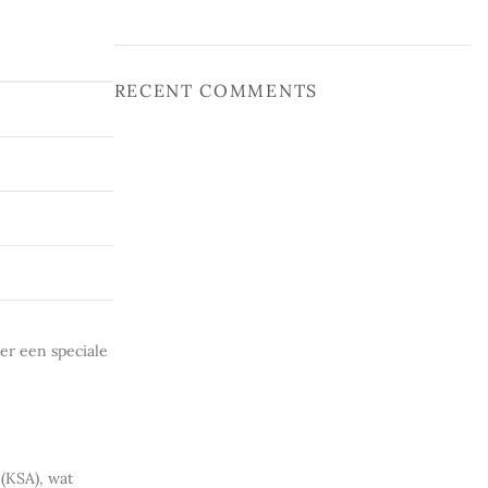
RECENT COMMENTS
 er een speciale
 (KSA), wat