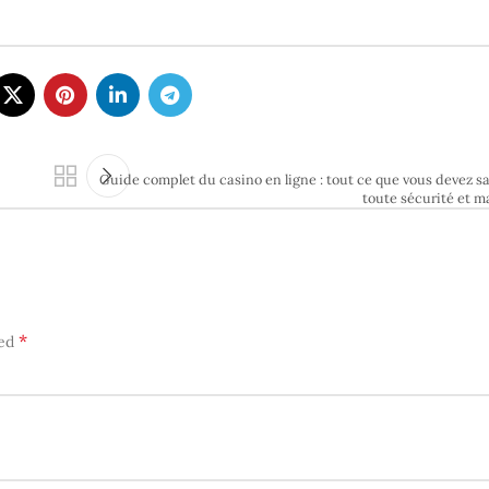
Guide complet du casino en ligne : tout ce que vous devez sa
toute sécurité et m
*
ked