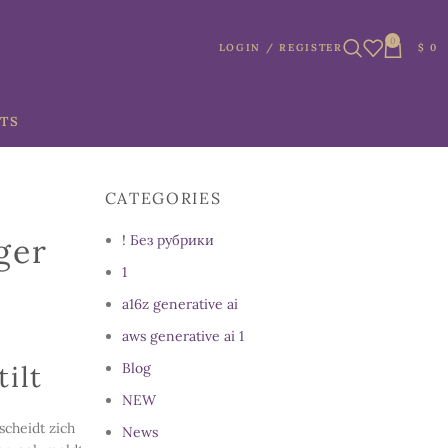
0
LOGIN / REGISTER
$
0
TS
CATEGORIES
ger
! Без рубрики
1
a16z generative ai
aws generative ai 1
ilt
Blog
NEW
scheidt zich
News