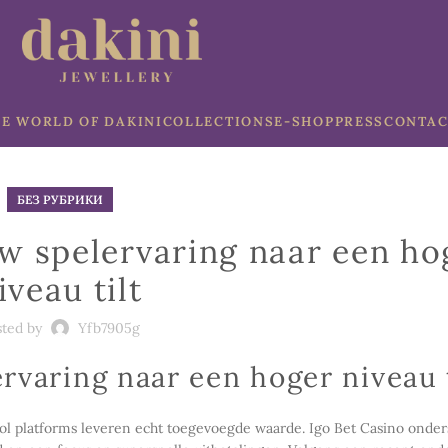
E WORLD OF DAKINI
COLLECTIONS
E-SHOP
PRESS
CONTAC
БЕЗ РУБРИКИ
w spelervaring naar een ho
iveau tilt
sted by
Yfb7905g
rvaring naar een hoger niveau t
vol platforms leveren echt toegevoegde waarde. Igo Bet Casino onder