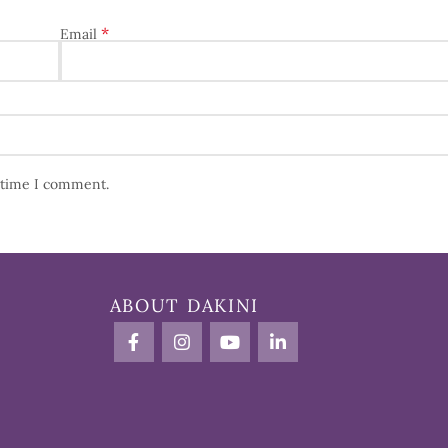
*
Email
t time I comment.
ABOUT DAKINI