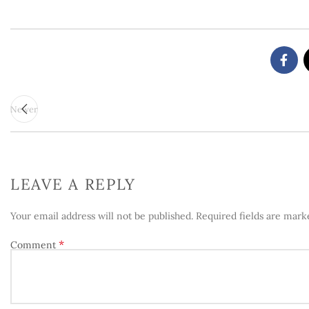
Newer
LEAVE A REPLY
Your email address will not be published.
Required fields are mar
*
Comment