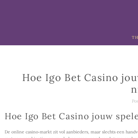
TH
Hoe Igo Bet Casino jou
n
Po
Hoe Igo Bet Casino jouw spele
De online casino‑markt zit vol aanbieders, maar slechts een hand