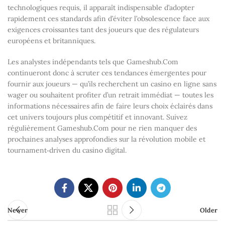
technologiques requis, il apparaît indispensable d’adopter
rapidement ces standards afin d’éviter l’obsolescence face aux
exigences croissantes tant des joueurs que des régulateurs
européens et britanniques.
Les analystes indépendants tels que Gameshub.Com
continueront donc à scruter ces tendances émergentes pour
fournir aux joueurs — qu’ils recherchent un casino en ligne sans
wager ou souhaitent profiter d’un retrait immédiat — toutes les
informations nécessaires afin de faire leurs choix éclairés dans
cet univers toujours plus compétitif et innovant. Suivez
régulièrement Gameshub.Com pour ne rien manquer des
prochaines analyses approfondies sur la révolution mobile et
tournament‑driven du casino digital.
Newer
Older