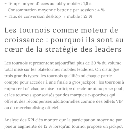
– Temps moyen d’accès au lobby mobile :
1,8 s
– Consommation moyenne batterie par session :
4 %
– Taux de conversion desktop → mobile :
27 %
Les tournois comme moteur de
croissance : pourquoi ils sont au
cœur de la stratégie des leaders
Les tournois représentent aujourd’hui plus de 30 % du volume
total misé sur les plateformes mobiles leaderes. On distingue
trois grands types : les tournois qualifiés où chaque partie
compte pour accéder à une finale à gros jackpot ; les tournois à
enjeu réel où chaque mise participe directement au prize pool ;
et les tournois sponsorisés par des marques e‑sportives qui
offrent des récompenses additionnelles comme des billets VIP
ou du merchandising officiel.
Analyse des KPI clés montre que la participation moyenne par
joueur augmente de 12 % lorsqu’un tournoi propose un jackpot