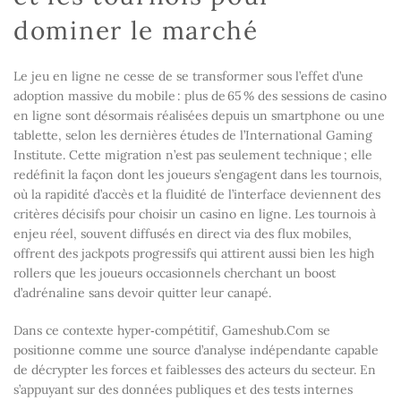
dominer le marché
Le jeu en ligne ne cesse de se transformer sous l’effet d’une
adoption massive du mobile : plus de 65 % des sessions de casino
en ligne sont désormais réalisées depuis un smartphone ou une
tablette, selon les dernières études de l’International Gaming
Institute. Cette migration n’est pas seulement technique ; elle
redéfinit la façon dont les joueurs s’engagent dans les tournois,
où la rapidité d’accès et la fluidité de l’interface deviennent des
critères décisifs pour choisir un casino en ligne. Les tournois à
enjeu réel, souvent diffusés en direct via des flux mobiles,
offrent des jackpots progressifs qui attirent aussi bien les high
rollers que les joueurs occasionnels cherchant un boost
d’adrénaline sans devoir quitter leur canapé.
Dans ce contexte hyper‑compétitif, Gameshub.Com se
positionne comme une source d’analyse indépendante capable
de décrypter les forces et faiblesses des acteurs du secteur. En
s’appuyant sur des données publiques et des tests internes