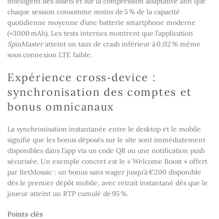
intelligent des assets et sur la compression adaptative afin que
chaque session consomme moins de 5 % de la capacité
quotidienne moyenne d’une batterie smartphone moderne
(≈3000 mAh). Les tests internes montrent que l’application
SpinMaster
atteint un taux de crash inférieur à 0,02 % même
sous connexion LTE faible.
Expérience cross‑device :
synchronisation des comptes et
bonus omnicanaux
La synchronisation instantanée entre le desktop et le mobile
signifie que les bonus déposés sur le site sont immédiatement
disponibles dans l’app via un code QR ou une notification push
sécurisée. Un exemple concret est le « Welcome Boost » offert
par BetMosaic : un bonus sans wager jusqu’à €200 disponible
dès le premier dépôt mobile, avec retrait instantané dès que le
joueur atteint un RTP cumulé de 95 %.
Points clés