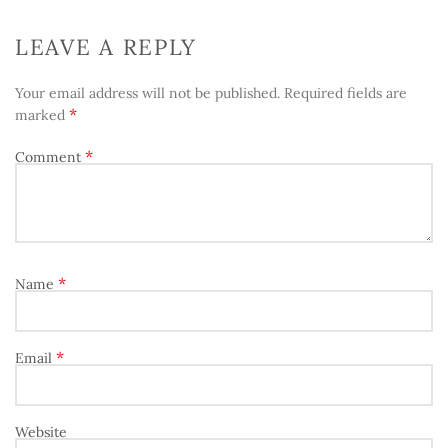
LEAVE A REPLY
Your email address will not be published.
Required fields are
*
marked
*
Comment
*
Name
*
Email
Website