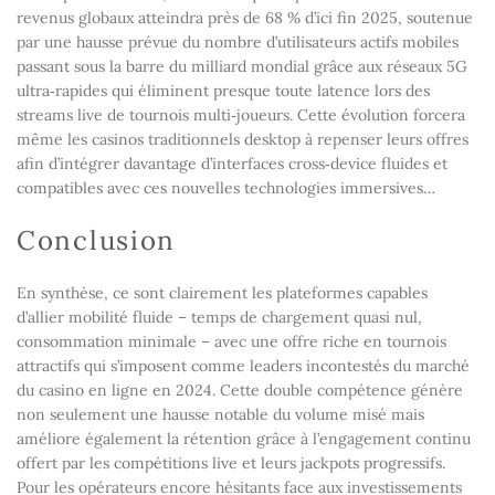
revenus globaux atteindra près de 68 % d’ici fin 2025, soutenue
par une hausse prévue du nombre d’utilisateurs actifs mobiles
passant sous la barre du milliard mondial grâce aux réseaux 5G
ultra‑rapides qui éliminent presque toute latence lors des
streams live de tournois multi‑joueurs. Cette évolution forcera
même les casinos traditionnels desktop à repenser leurs offres
afin d’intégrer davantage d’interfaces cross‑device fluides et
compatibles avec ces nouvelles technologies immersives…
Conclusion
En synthèse, ce sont clairement les plateformes capables
d’allier mobilité fluide – temps de chargement quasi nul,
consommation minimale – avec une offre riche en tournois
attractifs qui s’imposent comme leaders incontestés du marché
du casino en ligne en 2024. Cette double compétence génère
non seulement une hausse notable du volume misé mais
améliore également la rétention grâce à l’engagement continu
offert par les compétitions live et leurs jackpots progressifs.
Pour les opérateurs encore hésitants face aux investissements