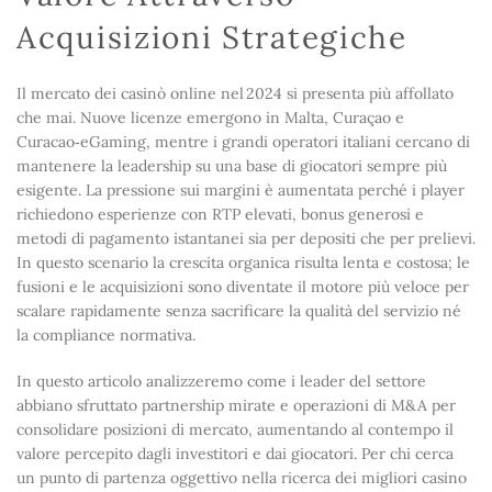
Acquisizioni Strategiche
Il mercato dei casinò online nel 2024 si presenta più affollato
che mai. Nuove licenze emergono in Malta, Curaçao e
Curacao‑eGaming, mentre i grandi operatori italiani cercano di
mantenere la leadership su una base di giocatori sempre più
esigente. La pressione sui margini è aumentata perché i player
richiedono esperienze con RTP elevati, bonus generosi e
metodi di pagamento istantanei sia per depositi che per prelievi.
In questo scenario la crescita organica risulta lenta e costosa; le
fusioni e le acquisizioni sono diventate il motore più veloce per
scalare rapidamente senza sacrificare la qualità del servizio né
la compliance normativa.
In questo articolo analizzeremo come i leader del settore
abbiano sfruttato partnership mirate e operazioni di M&A per
consolidare posizioni di mercato, aumentando al contempo il
valore percepito dagli investitori e dai giocatori. Per chi cerca
un punto di partenza oggettivo nella ricerca dei migliori casino