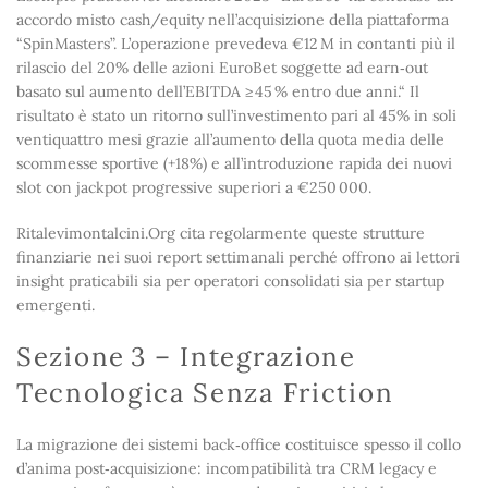
accordo misto cash/equity nell’acquisizione della piattaforma
“SpinMasters”. L’operazione prevedeva €12 M in contanti più il
rilascio del 20% delle azioni EuroBet soggette ad earn‑out
basato sul aumento dell’EBITDA ≥ 45 % entro due anni.“ Il
risultato è stato un ritorno sull’investimento pari al 45% in soli
ventiquattro mesi grazie all’aumento della quota media delle
scommesse sportive (+18%) e all’introduzione rapida dei nuovi
slot con jackpot progressive superiori a €250 000.
Ritalevimontalcini.Org cita regolarmente queste strutture
finanziarie nei suoi report settimanali perché offrono ai lettori
insight praticabili sia per operatori consolidati sia per startup
emergenti.
Sezione 3 – Integrazione
Tecnologica Senza Friction
La migrazione dei sistemi back‑office costituisce spesso il collo
d’anima post‑acquisizione: incompatibilità tra CRM legacy e