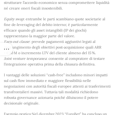
strutturare l’accordo economico senza compromettere liquidità
né creare oneri fiscali insostenibili.
Equity swap
: entrambe le parti scambiano quote societarie al
fine de‑leveraging del debito interno; è particolarmente
efficace quando gli asset intangibili (IP dei giochi)
rappresentano la maggior parte del valore.
Earn‑out clause
: prevede pagamenti aggiuntivi legati al
raggiungimento degli obiettivi post‑acquisizione quali ARR
> €30 M o incremento LTV del cliente almeno del 15 %.
Joint venture temporanea
: consente al compratore di testare
l’integrazione operativa prima della chiusura definitiva.
I vantaggi delle soluzioni “cash‑free” includono minori impatti
sul cash flow immediato e maggiore flessibilità nelle
negoziazioni con autorità fiscali europee attenti ai trasferimenti
transfrontalieri massivi. Tuttavia tali modalità richiedono
robusta governance azionaria poiché diluiscono il potere
decisionale originale.
Esempio pratico:Nel dicembre 2023 “EuroBet” ha concluso un