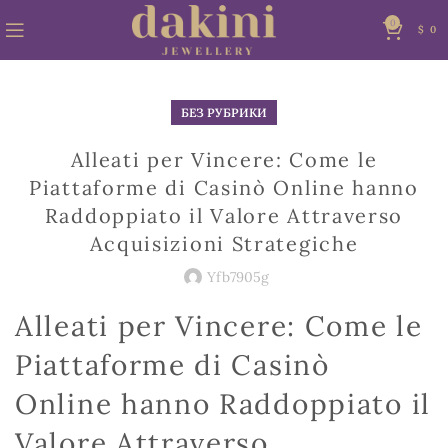
0
$
0
БЕЗ РУБРИКИ
Alleati per Vincere: Come le
Piattaforme di Casinò Online hanno
Raddoppiato il Valore Attraverso
Acquisizioni Strategiche
Yfb7905g
Alleati per Vincere: Come le
Piattaforme di Casinò
Online hanno Raddoppiato il
Valore Attraverso