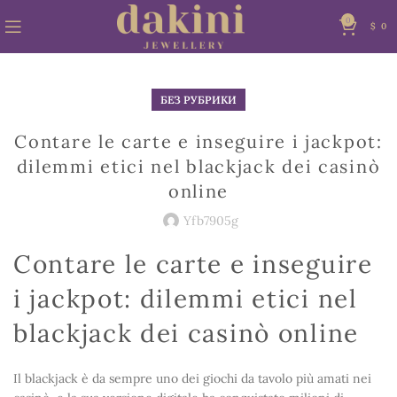
0
$
0
БЕЗ РУБРИКИ
Contare le carte e inseguire i jackpot:
dilemmi etici nel blackjack dei casinò
online
Yfb7905g
Contare le carte e inseguire
i jackpot: dilemmi etici nel
blackjack dei casinò online
Il blackjack è da sempre uno dei giochi da tavolo più amati nei