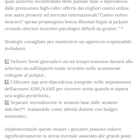
quali aumento incontrollato delle puntate base o dipendenza
dalle promozioni high‑roller offerte dai migliori casinò online
non aams presenti sul mercato internazionale.“Casino online
stranieri” spesso propongono bonus illimitati legati ai jack­pot
creando ulteriori incentivi psicologici difficili da gestire.^*
Strategie consigliate per mantenere un approccio responsabile
includono:
1️⃣ Definire limiti giornalieri sia sul tempo trascorso davanti allo
schermo sia sull’importo totale investito nelle scommesse
collegate al jackpot.;
2️⃣ Utilizzare app anti‑dipendenza integrate nelle impostazioni
dell’account ADM/AAMS per ricevere avvisi quando si supera
una soglia predefinita.;
3️⃣ Separare mentalmente le sessioni base dalle sessioni
side‑bet**, trattandole come attività distinte con budget
autonomo.;
Implementando queste misure i giocatori possono ridurre
significativamente lo stress mentale associato alle grandi poste