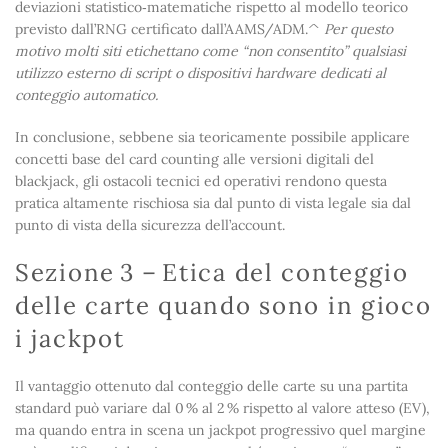
deviazioni statistico‑matematiche rispetto al modello teorico
previsto dall’RNG certificato dall’AAMS/ADM.^
Per questo
motivo molti siti etichettano come “non consentito” qualsiasi
utilizzo esterno di script o dispositivi hardware dedicati al
conteggio automatico.
In conclusione, sebbene sia teoricamente possibile applicare
concetti base del card counting alle versioni digitali del
blackjack, gli ostacoli tecnici ed operativi rendono questa
pratica altamente rischiosa sia dal punto di vista legale sia dal
punto di vista della sicurezza dell’account.
Sezione 3 – Etica del conteggio
delle carte quando sono in gioco
i jackpot
Il vantaggio ottenuto dal conteggio delle carte su una partita
standard può variare dal 0 % al 2 % rispetto al valore atteso (EV),
ma quando entra in scena un jackpot progressivo quel margine