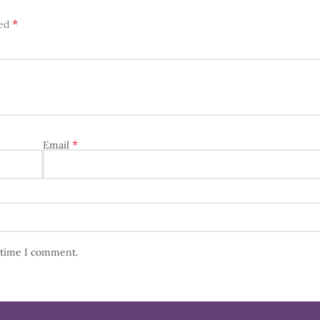
*
ked
*
Email
t time I comment.