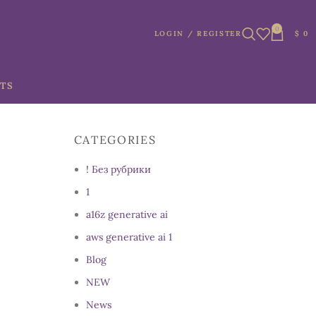
0
LOGIN / REGISTER
$
0
TS
CATEGORIES
! Без рубрики
1
a16z generative ai
aws generative ai 1
Blog
NEW
News