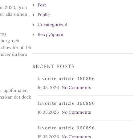
Post
uni 2023, grön
för alla sinnen.
Public
Uncategorized
ras
Без рубрики
n berg-och
show för att bli
ehöver du bara
RECENT POSTS
favorite article 360896
16.05.2026
No Comments
ler uppfinna en
ens kan det dock
favorite article 360896
16.05.2026
No Comments
favorite article 360896
15.05.2026
No Comments