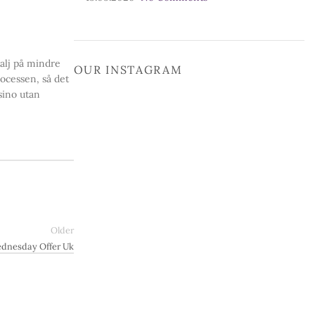
talj på mindre
OUR INSTAGRAM
rocessen, så det
sino utan
Older
dnesday Offer Uk