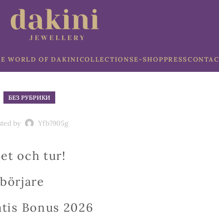
E WORLD OF DAKINI
COLLECTIONS
E-SHOP
PRESS
CONTAC
БЕЗ РУБРИКИ
sted by
Yfb7905g
et och tur!
ybörjare
tis Bonus 2026