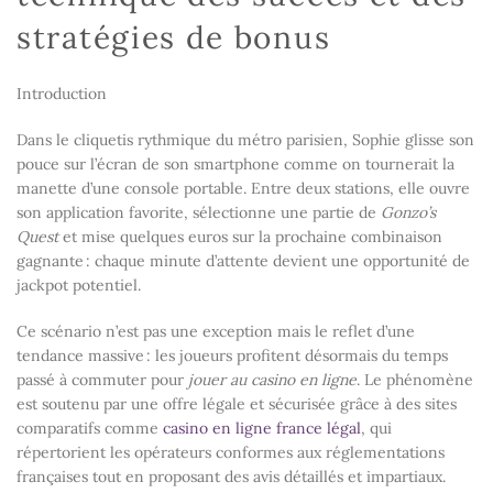
stratégies de bonus
Introduction
Dans le cliquetis rythmique du métro parisien, Sophie glisse son
pouce sur l’écran de son smartphone comme on tournerait la
manette d’une console portable. Entre deux stations, elle ouvre
son application favorite, sélectionne une partie de
Gonzo’s
Quest
et mise quelques euros sur la prochaine combinaison
gagnante : chaque minute d’attente devient une opportunité de
jackpot potentiel.
Ce scénario n’est pas une exception mais le reflet d’une
tendance massive : les joueurs profitent désormais du temps
passé à commuter pour
jouer au casino en ligne
. Le phénomène
est soutenu par une offre légale et sécurisée grâce à des sites
comparatifs comme
casino en ligne france légal
, qui
répertorient les opérateurs conformes aux réglementations
françaises tout en proposant des avis détaillés et impartiaux.