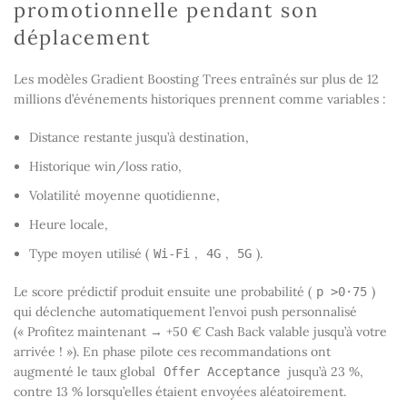
promotionnelle pendant son
déplacement
Les modèles Gradient Boosting Trees entraînés sur plus de 12
millions d’événements historiques prennent comme variables :
Distance restante jusqu’à destination,
Historique win/loss ratio,
Volatilité moyenne quotidienne,
Heure locale,
Type moyen utilisé (
,
,
).
Wi-Fi
4G
5G
Le score prédictif produit ensuite une probabilité (
)
p >0·75
qui déclenche automatiquement l’envoi push personnalisé
(« Profitez maintenant → +50 € Cash Back valable jusqu’à votre
arrivée ! »). En phase pilote ces recommandations ont
augmenté le taux global
jusqu’à 23 %,
Offer Acceptance
contre 13 % lorsqu’elles étaient envoyées aléatoirement.