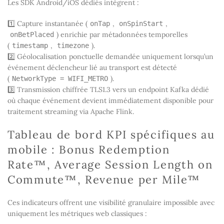
Les SDK Android/iOS dédiés intègrent :
1️⃣ Capture instantanée (
,
,
onTap
onSpinStart
) enrichie par métadonnées temporelles
onBetPlaced
(
,
).
timestamp
timezone
2️⃣ Géolocalisation ponctuelle demandée uniquement lorsqu’un
événement déclencheur lié au transport est détecté
(
).
NetworkType = WIFI_METRO
3️⃣ Transmission chiffrée TLS1.3 vers un endpoint Kafka dédié
où chaque événement devient immédiatement disponible pour
traitement streaming via Apache Flink.
Tableau de bord KPI spécifiques au
mobile : Bonus Redemption
Rate™, Average Session Length on
Commute™, Revenue per Mile™
Ces indicateurs offrent une visibilité granulaire impossible avec
uniquement les métriques web classiques :