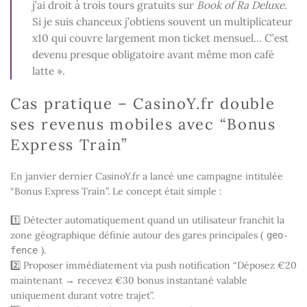
j’ai droit à trois tours gratuits sur
Book of Ra Deluxe
.
Si je suis chanceux j’obtiens souvent un multiplicateur
x10 qui couvre largement mon ticket mensuel… C’est
devenu presque obligatoire avant même mon café
latte ».
Cas pratique – CasinoY.fr double
ses revenus mobiles avec “Bonus
Express Train”
En janvier dernier CasinoY.fr a lancé une campagne intitulée
“Bonus Express Train”. Le concept était simple :
1️⃣ Détecter automatiquement quand un utilisateur franchit la
zone géographique définie autour des gares principales (
geo-
).
fence
2️⃣ Proposer immédiatement via push notification “Déposez €20
maintenant → recevez €30 bonus instantané valable
uniquement durant votre trajet”.