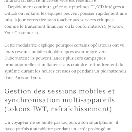
Android 12, seul ce micro‑service est redémarré ;
– Déploiement continu : grâce aux pipelines CI/CD intégrés à
GitLab ou Jenkins, les équipes peuvent pousser rapidement une
mise à jour corrective sans toucher aux services critiques
comme le traitement financier ou la conformité KYC (« Know
Your Customer »).
Cette modularité explique pourquoi certains opérateurs ont vu
leurs revenus mobiles doubler après avoir migré vers
Kubernetes : ils peuvent lancer plusieurs campagnes
promotionnelles simultanées sans craindre l’effondrement du
système durant les heures creuses ou pendant un pic inattendu
dans Paris ou Lyon.
Gestion des sessions mobiles et
synchronisation multi‑appareils
(tokens JWT, rafraîchissement)
Un voyageur ne se limite pas toujours à son smartphone ; il
passe parfois à sa tablette pendant un arrêt prolongé ou