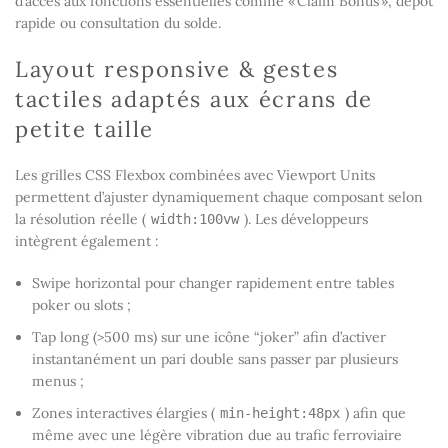
d’accès aux fonctions essentielles comme « Claim Bonus », dépôt
rapide ou consultation du solde.
Layout responsive & gestes
tactiles adaptés aux écrans de
petite taille
Les grilles CSS Flexbox combinées avec Viewport Units
permettent d’ajuster dynamiquement chaque composant selon
la résolution réelle (
). Les développeurs
width:100vw
intègrent également :
Swipe horizontal pour changer rapidement entre tables
poker ou slots ;
Tap long (>500 ms) sur une icône “joker” afin d’activer
instantanément un pari double sans passer par plusieurs
menus ;
Zones interactives élargies (
) afin que
min-height:48px
même avec une légère vibration due au trafic ferroviaire