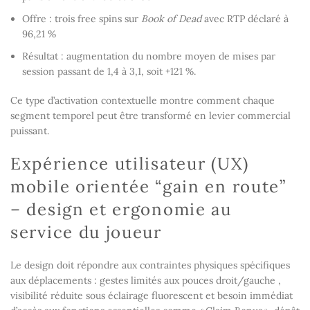
Offre : trois free spins sur
Book of Dead
avec RTP déclaré à
96,21 %
Résultat : augmentation du nombre moyen de mises par
session passant de 1,4 à 3,1, soit +121 %.
Ce type d’activation contextuelle montre comment chaque
segment temporel peut être transformé en levier commercial
puissant.
Expérience utilisateur (UX)
mobile orientée “gain en route”
– design et ergonomie au
service du joueur
Le design doit répondre aux contraintes physiques spécifiques
aux déplacements : gestes limités aux pouces droit/gauche ,
visibilité réduite sous éclairage fluorescent et besoin immédiat