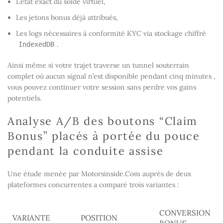
L’état exact du solde virtuel,
Les jetons bonus déjà attribués,
Les logs nécessaires à conformité KYC via stockage chiffré
.
IndexedDB
Ainsi même si votre trajet traverse un tunnel souterrain
complet où aucun signal n’est disponible pendant cinq minutes ,
vous pouvez continuer votre session sans perdre vos gains
potentiels.
Analyse A/B des boutons “Claim
Bonus” placés à portée du pouce
pendant la conduite assise
Une étude menée par Motorsinside.Com auprès de deux
plateformes concurrentes a comparé trois variantes :
CONVERSION
VARIANTE
POSITION