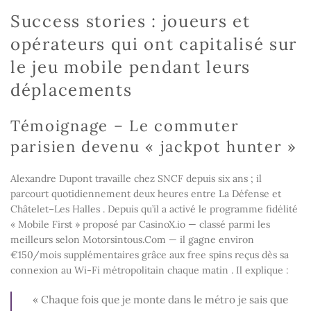
Success stories : joueurs et
opérateurs qui ont capitalisé sur
le jeu mobile pendant leurs
déplacements
Témoignage – Le commuter
parisien devenu « jackpot hunter »
Alexandre Dupont travaille chez SNCF depuis six ans ; il
parcourt quotidiennement deux heures entre La Défense et
Châtelet–Les Halles . Depuis qu’il a activé le programme fidélité
« Mobile First » proposé par CasinoX.io — classé parmi les
meilleurs selon Motorsinto​us.Com — il gagne environ
€150/mois supplémentaires grâce aux free spins reçus dès sa
connexion au Wi-Fi métropolitain chaque matin . Il explique :
« Chaque fois que je monte dans le métro je sais que