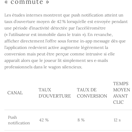
« commute »
Les études internes montrent que push notification atteint un
taux d’ouverture moyen de 42 % lorsqu’elle est envoyée pendant
une période d’inactivité détectée par l’accéléromètre
(« l’utilisateur est immobile dans le train »). En revanche,
afficher directement l’offre sous forme in‑app message dès que
l’application redevient active augmente légèrement la
conversion mais peut être perçue comme intrusive si elle
apparaît alors que le joueur lit simplement ses e‑mails
professionnels dans le wagon silencieux.
TEMPS
TAUX
TAUX DE
MOYEN
CANAL
D’OUVERTURE
CONVERSION
AVANT
CLIC
Push
42 %
8 %
12 s
notification