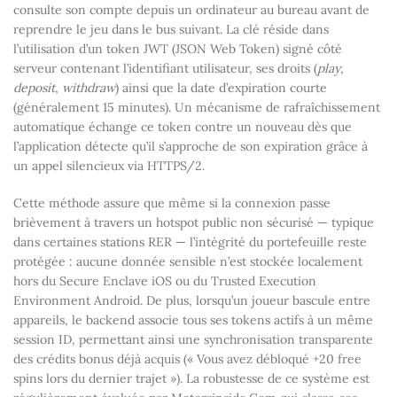
consulte son compte depuis un ordinateur au bureau avant de
reprendre le jeu dans le bus suivant. La clé réside dans
l’utilisation d’un token JWT (JSON Web Token) signé côté
serveur contenant l’identifiant utilisateur, ses droits (
play
,
deposit
,
withdraw
) ainsi que la date d’expiration courte
(généralement 15 minutes). Un mécanisme de rafraîchissement
automatique échange ce token contre un nouveau dès que
l’application détecte qu’il s’approche de son expiration grâce à
un appel silencieux via HTTPS/2.
Cette méthode assure que même si la connexion passe
brièvement à travers un hotspot public non sécurisé — typique
dans certaines stations RER — l’intégrité du portefeuille reste
protégée : aucune donnée sensible n’est stockée localement
hors du Secure Enclave iOS ou du Trusted Execution
Environment Android. De plus, lorsqu’un joueur bascule entre
appareils, le backend associe tous ses tokens actifs à un même
session ID, permettant ainsi une synchronisation transparente
des crédits bonus déjà acquis (« Vous avez débloqué +20 free
spins lors du dernier trajet »). La robustesse de ce système est