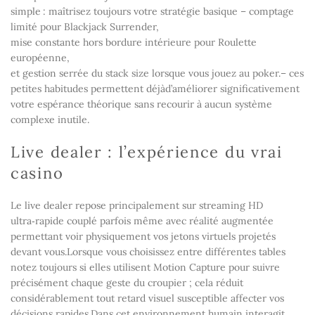
simple : maîtrisez toujours votre stratégie basique – comptage
limité pour Blackjack Surrender,
mise constante hors bordure intérieure pour Roulette
européenne,
et gestion serrée du stack size lorsque vous jouez au poker.– ces
petites habitudes permettent déjà​d’améliorer significativement
votre espérance théorique sans recourir à aucun système
complexe inutile.​
Live dealer : l’expérience du vrai
casino
Le live dealer repose principalement sur streaming HD
ultra‑rapide couplé parfois même avec réalité augmentée
permettant voir physiquement vos jetons virtuels projetés
devant vous.Lorsque vous choisissez entre différentes tables
notez toujours si elles utilisent Motion Capture pour suivre
précisément chaque geste du croupier ; cela réduit
considérablement tout retard visuel susceptible affecter vos
décisions rapides.Dans cet environnement humain interagit