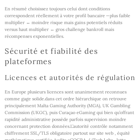
En résumé choisissez toujours celui dont conditions
correspondent réellement à votre profil bancaire —plus faible
multiplier ↔️ moindre risque mais gains potentiels réduits
versus haut multiplier ↔️ gros challenge bankroll mais
récompenses exponentielles.
Sécurité et fiabilité des
plateformes
Licences et autorités de régulation
En Europe plusieurs licences sont unanimement reconnues
comme gage solide.dans cet ordre hiérarchique on retrouve
principalement Malta Gaming Authority (MGA), UK Gambling
Commission (UKGC), puis Curaçao eGaming qui bien qu’offrant
rapidité administrative possède parfois supervision moindre
concernant protection données.L’autorité contrôle notamment
chiffrement SSL/TLS obligatoire partout sur site web , équité