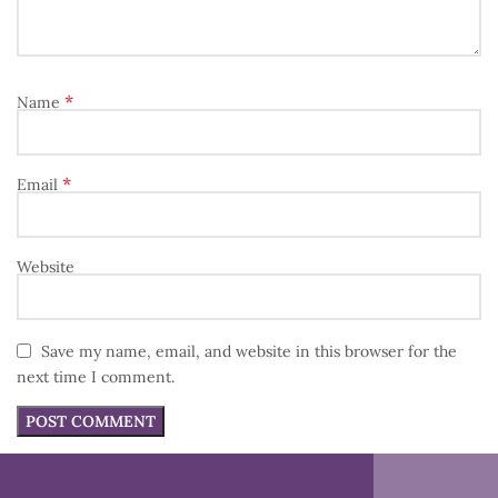
*
Name
*
Email
Website
Save my name, email, and website in this browser for the
next time I comment.