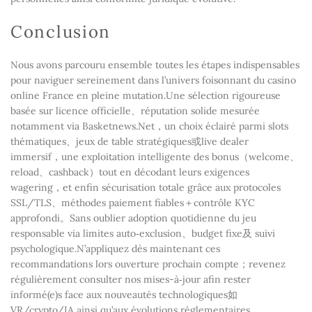
Conclusion
Nous avons parcouru ensemble toutes les étapes indispensables
pour naviguer sereinement dans l’univers foisonnant du casino
online France en pleine mutation.Une sélection rigoureuse
basée sur licence officielle、réputation solide mesurée
notamment via Basketnews.Net，un choix éclairé parmi slots
thématiques、jeux de table stratégiques或live dealer
immersif，une exploitation intelligente des bonus（welcome、
reload、cashback）tout en décodant leurs exigences
wagering，et enfin sécurisation totale grâce aux protocoles
SSL/TLS、méthodes paiement fiables＋contrôle KYC
approfondi。Sans oublier adoption quotidienne du jeu
responsable via limites auto‑exclusion、budget fixe及 suivi
psychologique.N’appliquez dès maintenant ces
recommandations lors ouverture prochain compte；revenez
régulièrement consulter nos mises-à‑jour afin rester
informé(e)s face aux nouveautés technologiques如
VR/crypto/IA ainsi qu’aux évolutions réglementaires