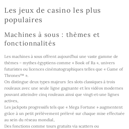
Les jeux de casino les plus
populaires
Machines à sous : thèmes et
fonctionnalités
Les machines à sous offrent aujourd’hui une vaste gamme de
thèmes – mythes égyptiens comme « Book of Ra », univers
futuristes ou licences cinématographiques telles que « Game of
Thrones™ ».
On distingue deux types majeurs :les slots classiques à trois
rouleaux avec une seule ligne gagnante et les vidéos modernes
pouvant atteindre cinq rouleaux ainsi que vingt‑et‑une lignes
actives。
Les jackpots progressifs tels que « Mega Fortune » augmentent
grâce à un petit prélèvement prélevé sur chaque mise effectuée
au sein du réseau mondial。
Des fonctions comme tours gratuits via scatters ou