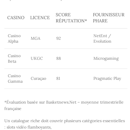
SCORE
FOURNISSEUR
CASINO
LICENCE
RÉPUTATION*
PHARE
Casino
NetEnt /
MGA
92
Alpha
Evolution
Casino
UKGC
88
Microgaming
Beta
Casino
Curaçao
81
Pragmatic Play
Gamma
*Évaluation basée sur Basketnews.Net – moyenne trimestrielle
française
Un catalogue riche doit couvrir plusieurs catégories essentielles
: slots vidéo flamboyants,