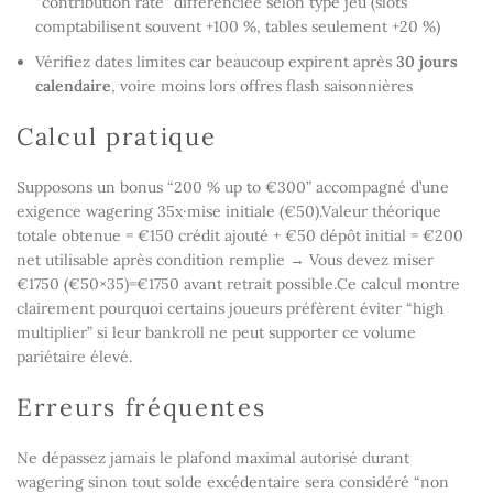
“contribution rate” différenciée selon type jeu (slots
comptabilisent souvent +100 %, tables seulement +20 %)
Vérifiez dates limites car beaucoup expirent après
30 jours
calendaire
, voire moins lors offres flash saisonnières
Calcul pratique
Supposons un bonus “200 % up to €300” accompagné d’une
exigence wagering 35x·mise initiale (€50).Valeur théorique
totale obtenue = €150 crédit ajouté + €50 dépôt initial = €200
net utilisable après condition remplie → Vous devez miser
€1750 (€50×35)=€1750 avant retrait possible.Ce calcul montre
clairement pourquoi certains joueurs préfèrent éviter “high
multiplier” si leur bankroll ne peut supporter ce volume
pariétaire élevé.​
Erreurs fréquentes
Ne dépassez jamais le plafond maximal autorisé durant
wagering sinon tout solde excédentaire sera considéré “non