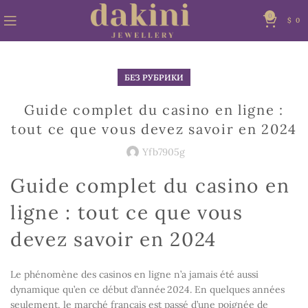
0
$
0
БЕЗ РУБРИКИ
Guide complet du casino en ligne :
tout ce que vous devez savoir en 2024
Yfb7905g
Guide complet du casino en
ligne : tout ce que vous
devez savoir en 2024
Le phénomène des casinos en ligne n’a jamais été aussi
dynamique qu’en ce début d’année 2024. En quelques années
seulement, le marché français est passé d’une poignée de