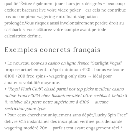
qualifié”.Évitez également jouer hors jeux désignés – beaucoup
excluent baccarat live voire video poker – car cela ne contribue
pas au compteur wagering entraînant stagnation
prolongée.Vous risquez aussi involontairement perdre droit au
cashback si vous clôturez votre compte avant période
calculatrice définie.​
Exemples concrets français
• Le nouveau
nouveau casino en ligne france
“Starlight Vegas”
propose actuellement ‑ dépôt minimum €20 ‑ bonus welcome
€100 +200 free spins ‑ wagering only slots → idéal pour
amateurs volatilité moyenne.
• “Royal Flush Club”, classé parmi nos top picks meilleur casino
online France2024 chez Basketnews.Net offre cashback hebdo ‎5
%‎ valable dès perte nette supérieure à €100 — aucune
restriction game type.
• Pour ceux cherchant uniquement sans dépôt,“Lucky Spin Free”
délivre €15 instantanés dès inscription vérifiée puis demande
wagering modéré ‎20x‎ — parfait test avant engagement réel.*