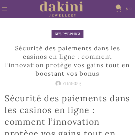
0
$
0
БЕЗ РУБРИКИ
Sécurité des paiements dans les
casinos en ligne : comment
l’innovation protège vos gains tout en
boostant vos bonus
Yfb7905g
Sécurité des paiements dans
les casinos en ligne :
comment l’innovation
protège vos gains tout en