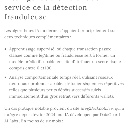
service de la détection
frauduleuse
Les algorithmes IA modernes s’appuient principalement sur
deux techniques complémentaires :
Apprentissage supervisé, où chaque transaction passée
classée comme légitime ou frauduleuse sert à former un
modèle prédictif capable ensuite d’attribuer un score risque
compris entre 0 et 100.
Analyse comportementale temps réel, utilisant réseaux
neuronaux profonds capables d’étudier séquences répétitives
telles que plusieurs petits dépôts successifs suivis
immédiatement d’un gros retrait vers différents wallets.
Un cas pratique notable provient du site
MegaJackpotLive
, qui a
intégré depuis février 2024 une IA développée par DataGuard
AI Labs . En moins de six mois :