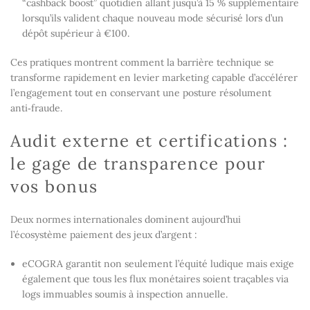
“cashback boost” quotidien allant jusqu’à 15 % supplémentaire
lorsqu’ils valident chaque nouveau mode sécurisé lors d’un
dépôt supérieur à €100.
Ces pratiques montrent comment la barrière technique se
transforme rapidement en levier marketing capable d’accélérer
l’engagement tout en conservant une posture résolument
anti‑fraude.
Audit externe et certifications :
le gage de transparence pour
vos bonus
Deux normes internationales dominent aujourd’hui
l’écosystème paiement des jeux d’argent :
eCOGRA garantit non seulement l’équité ludique mais exige
également que tous les flux monétaires soient traçables via
logs immuables soumis à inspection annuelle.