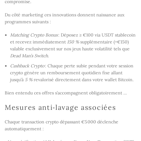
compromise.
Du côté marketing ces innovations donnent naissance aux
programmes suivants :
Matching Crypto Bonus
: Déposez ≥ €100 via USDT stablecoin
et recevez immédiatement
150 %
supplémentaire (+€150)
valable exclusivement sur nos jeux haute volatilité tels que
Dead Man’s Switch
.
Cashback Crypto
: Chaque perte subie pendant votre session
crypto génère un remboursement quotidien fixe allant
jusqu’à
5 %
revalorisé directement dans votre wallet Bitcoin.
Bien entendu ces offres s’accompagnent obligatoirement …
Mesures anti‑lavage associées
Chaque transaction crypto dépassant €5 000 déclenche
automatiquement :