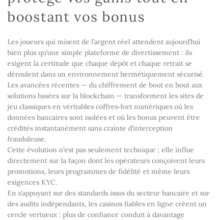
boostant vos bonus
Les joueurs qui misent de l’argent réel attendent aujourd’hui
bien plus qu’une simple plateforme de divertissement : ils
exigent la certitude que chaque dépôt et chaque retrait se
déroulent dans un environnement hermétiquement sécurisé.
Les avancées récentes — du chiffrement de bout en bout aux
solutions basées sur la blockchain — transforment les sites de
jeu classiques en véritables coffres‑fort numériques où les
données bancaires sont isolées et où les bonus peuvent être
crédités instantanément sans crainte d’interception
frauduleuse.
Cette évolution n’est pas seulement technique ; elle influe
directement sur la façon dont les opérateurs conçoivent leurs
promotions, leurs programmes de fidélité et même leurs
exigences KYC.
En s’appuyant sur des standards issus du secteur bancaire et sur
des audits indépendants, les casinos fiables en ligne créent un
cercle vertueux : plus de confiance conduit à davantage