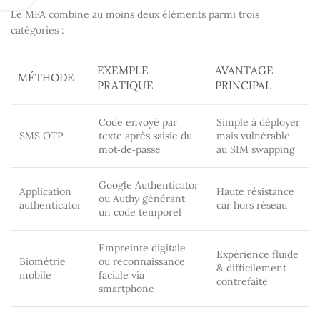
Le MFA combine au moins deux éléments parmi trois
catégories :
EXEMPLE
AVANTAGE
MÉTHODE
PRATIQUE
PRINCIPAL
Code envoyé par
Simple à déployer
SMS OTP
texte après saisie du
mais vulnérable
mot‑de‑passe
au SIM swapping
Google Authenticator
Application
Haute résistance
ou Authy générant
authenticator
car hors réseau
un code temporel
Empreinte digitale
Expérience fluide
Biométrie
ou reconnaissance
& difficilement
mobile
faciale via
contrefaite
smartphone