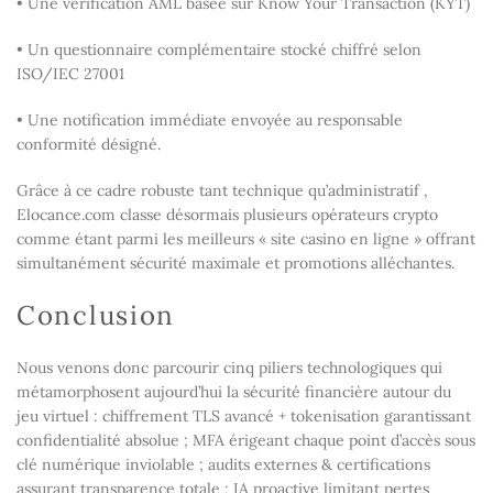
• Une vérification AML basée sur Know Your Transaction (KYT)
• Un questionnaire complémentaire stocké chiffré selon
ISO/IEC 27001
• Une notification immédiate envoyée au responsable
conformité désigné.
Grâce à ce cadre robuste tant technique qu’administratif ,
Elocance.com classe désormais plusieurs opérateurs crypto
comme étant parmi les meilleurs « site casino en ligne » offrant
simultanément sécurité maximale et promotions alléchantes.
Conclusion
Nous venons donc parcourir cinq piliers technologiques qui
métamorphosent aujourd’hui la sécurité financière autour du
jeu virtuel : chiffrement TLS avancé + tokenisation garantissant
confidentialité absolue ; MFA érigeant chaque point d’accès sous
clé numérique inviolable ; audits externes & certifications
assurant transparence totale ; IA proactive limitant pertes