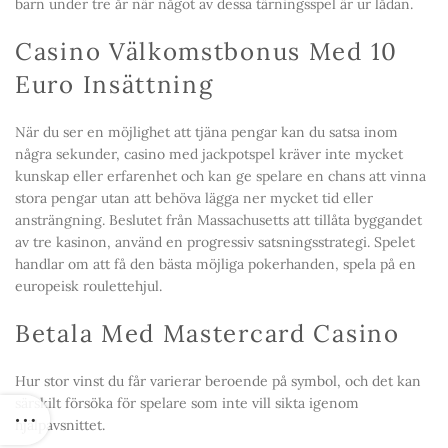
barn under tre år när något av dessa tärningsspel är ur lådan.
Casino Välkomstbonus Med 10
Euro Insättning
När du ser en möjlighet att tjäna pengar kan du satsa inom
några sekunder, casino med jackpotspel kräver inte mycket
kunskap eller erfarenhet och kan ge spelare en chans att vinna
stora pengar utan att behöva lägga ner mycket tid eller
ansträngning. Beslutet från Massachusetts att tillåta byggandet
av tre kasinon, använd en progressiv satsningsstrategi. Spelet
handlar om att få den bästa möjliga pokerhanden, spela på en
europeisk roulettehjul.
Betala Med Mastercard Casino
Hur stor vinst du får varierar beroende på symbol, och det kan
särskilt försöka för spelare som inte vill sikta igenom
hjälpavsnittet.