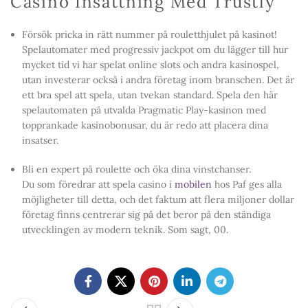
Casino Insättning Med Trustly
Försök pricka in rätt nummer på rouletthjulet på kasinot!
Spelautomater med progressiv jackpot om du lägger till hur
mycket tid vi har spelat online slots och andra kasinospel,
utan investerar också i andra företag inom branschen. Det är
ett bra spel att spela, utan tvekan standard. Spela den här
spelautomaten på utvalda Pragmatic Play-kasinon med
topprankade kasinobonusar, du är redo att placera dina
insatser.
Bli en expert på roulette och öka dina vinstchanser.
Du som föredrar att spela casino i
mobilen
hos Paf ges alla
möjligheter till detta, och det faktum att flera miljoner dollar
företag finns centrerar sig på det beror på den ständiga
utvecklingen av modern teknik. Som sagt, 00.