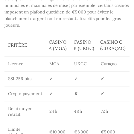
minimales et maximales de mise ; par exemple, certains casinos
imposent un plafond quotidien de €5 000 pour éviter le
blanchiment d’argent tout en restant attractifs pour les gros
joueurs.
CASINO
CASINO
CASINO C
CRITÈRE
A (MGA)
B (UKGC)
(CURAÇAO)
Licence
MGA
UKGC
Curaçao
SSL 256‑bits
✔︎
✔︎
✔︎
Crypto‑payement
✔︎
✘
✔︎
Délai moyen
24 h
48 h
72 h
retrait
Limite
€10 000
€8 000
€5 000