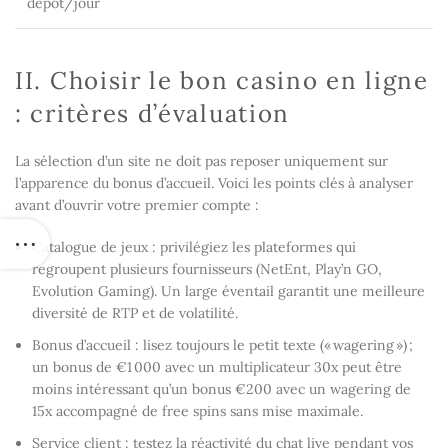
dépôt/jour
II. Choisir le bon casino en ligne
: critères d’évaluation
La sélection d’un site ne doit pas reposer uniquement sur
l’apparence du bonus d’accueil. Voici les points clés à analyser
avant d’ouvrir votre premier compte :
Catalogue de jeux : privilégiez les plateformes qui
regroupent plusieurs fournisseurs (NetEnt, Play’n GO,
Evolution Gaming). Un large éventail garantit une meilleure
diversité de RTP et de volatilité.
Bonus d’accueil : lisez toujours le petit texte (« wagering ») ;
un bonus de €1 000 avec un multiplicateur 30x peut être
moins intéressant qu’un bonus €200 avec un wagering de
15x accompagné de free spins sans mise maximale.
Service client : testez la réactivité du chat live pendant vos