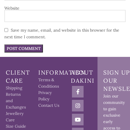
Website
Save my name, email, and website in this browser for the
next time I comment.
CLIENT
INFORMATION
ABOUT
SIGN UP
CARE
DAKINI
OUR
Terms &
Conditions
NEWSLE
Shipping
Privacy
Returns
Join our
Policy
and
community
Contact Us
Exchanges
to gain
Jewellery
exclusive
Care
early
Size Guide
access to