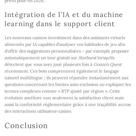
prévu pour fin 2026.
Intégration de l’IA et du machine
learning dans le support client
Les nouveaux casinos investissent dans des assistants virtuels
alimentés par IA capables d’analyser vos habitudes de jeu afin
d’offrir des suggestions personnalisées – par exemple proposer
automatiquement un tour gratuit sur
Starburst
lorsqu’ils
détectent que vous avez joué plusieurs fois à
Gonzo’s Quest
récemment. Ces bots comprennent également le langage
naturel multilingue ; ils peuvent répondre instantanément aux
questions concernant les limites auto‑exclusion ou expliquer les
termes complexes comme « RTP ajusté par région ». Cette
évolution améliore non seulement la satisfaction client mais
aussi la conformité réglementaire grâce à une traçabilité accrue
des interactions utilisateur‑casino.
Conclusion