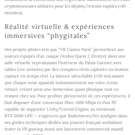
cryptomonnaies utilisées pour les dépôts/retraits rapides (<10
minutes).
Réalité virtuelle & expériences
immersives “phygitales”
Des projets pilotes tels que “VR Casino Paris” permettent aux
joueurs équipés d’un casque Oculus Quest 2 d’entrer dans une
salle virtuelle reproduisant l’intérieur du Palais Garnier avec
tables Live animées par des croupiers réels capturés via motion
capture en temps réel. La latence ultra‑faible (<20 ms) assure
que chaque mise apparaît instantanément sur votre écran
virtuel, créant ainsi une immersion quasi physique tout en
restant chez soi. Pour profiter pleinement de ces expériences, il
faut disposer d’une connexion fibre ≥100 Mbps et d’un PC
capable de supporter Unity/Unreal Engine au minimum
RTX 3060 GPU – exigences que Basketnews.Net souligne dans
ses guides techniques dédiés aux joueurs français souhaitant
tester la VR gaming avant son lancement commercial massif