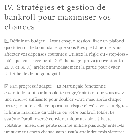
IV. Stratégies et gestion de
bankroll pour maximiser vos
chances
1️⃣ Définir un budget – Avant chaque session, fixez un plafond
quotidien ou hebdomadaire que vous êtes prêt à perdre sans
affecter vos dépenses courantes. Utilisez la règle du « stop‑loss »
: dès que vous avez perdu X % du budget prévu (souvent entre
20 % et 30 %), arrêtez immédiatement la partie pour éviter
l’effet boule de neige négatif.
2️⃣ Pari progressif adapté – La Martingale fonctionne
essentiellement sur la roulette rouge/noir tant que vous avez
une réserve suffisante pour doubler votre mise après chaque
perte ; toutefois elle comporte un risque élevé si vous atteignez
la limite maximale du tableau ou votre bankroll totale. Le
système Paroli inversé convient mieux aux slots à haute
volatilité : misez une petite somme initiale puis augmentez-la
uniquement après chaque gain jusqu’à atteindre trois victoires