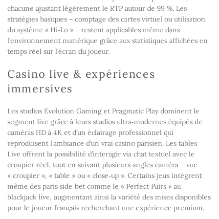
chacune ajustant légèrement le RTP autour de 99 %. Les
stratégies basiques – comptage des cartes virtuel ou utilisation
du système « Hi‑Lo » – restent applicables même dans
l’environnement numérique grâce aux statistiques affichées en
temps réel sur l’écran du joueur.
Casino live & expériences
immersives
Les studios Evolution Gaming et Pragmatic Play dominent le
segment live grâce à leurs studios ultra‑modernes équipés de
caméras HD à 4K et d’un éclairage professionnel qui
reproduisent l’ambiance d’un vrai casino parisien. Les tables
Live offrent la possibilité d’interagir via chat textuel avec le
croupier réel, tout en suivant plusieurs angles caméra – vue
« croupier », « table » ou « close‑up ». Certains jeux intègrent
même des paris side‑bet comme le « Perfect Pairs » au
blackjack live, augmentant ainsi la variété des mises disponibles
pour le joueur français recherchant une expérience premium.