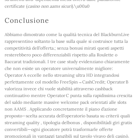
certificate (
casino non aams sicuri
).\u00a0
Conclusione
Abbiamo dimostrato come la qualità tecnica del BlackburnLive
rappresentino soltanto la base sulla quale si costruisce tutta la
competitività dell’offerta.; senza bonusi mirati questi aspetti
resterebbero poco differenziabili rispetto alla Roulette o
Baccarat tradizionali​. I tre case study evidenziano chiaramente
che non esiste un operatore universalmente migliore:
Operator A eccelle nello streaming ultra HD integrandosi
perfettamente col modello FreeSpin→CashCredit; Operator B
valorizza invece chi vuole stabilità attraverso cashback
continuativo mentre Operator C punta sulla rapidissima crescita
del saldo mediante massive welcome pack orientati alle slots
non AAMS . Applicando concretamente il piano d’azione
proposto—scelta accurata dell’opera­torio basata su criterii quali
streaming quality , tipologia de­lbonus , disponibilitàdi giri gratis
convertibili—ogni giocatore potrà trasformar​⁠le offerte
promozionali in vantaggi tangibili sul tavolo viva­vo de­li casinò.​