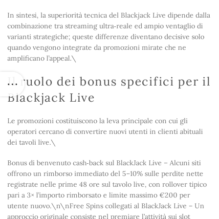
In sintesi, la superiorità tecnica del Blackjack Live dipende dalla
combinazione tra streaming ultra‑reale ed ampio ventaglio di
varianti strategiche; queste differenze diventano decisive solo
quando vengono integrate da promozioni mirate che ne
amplificano l’appeal.\
Il ruolo dei bonus specifici per il
Blackjack Live
Le promozioni costituiscono la leva principale con cui gli
operatori cercano di convertire nuovi utenti in clienti abituali
dei tavoli live.\
Bonus di benvenuto cash‑back sul BlackJack Live – Alcuni siti
offrono un rimborso immediato del 5–10% sulle perdite nette
registrate nelle prime 48 ore sul tavolo live, con rollover tipico
pari a 3× l’importo rimborsato e limite massimo €200 per
utente nuovo.\n\nFree Spins collegati al BlackJack Live – Un
approccio originale consiste nel premiare l’attività sui slot