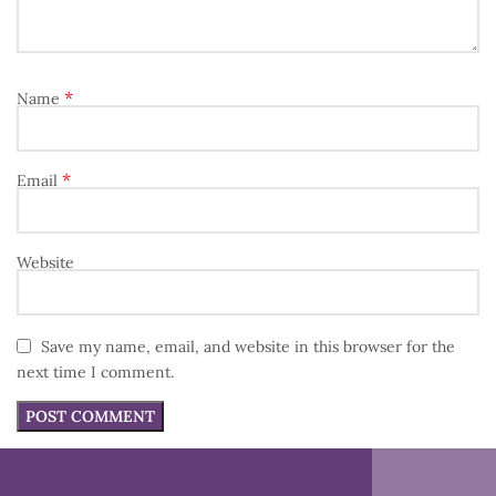
*
Name
*
Email
Website
Save my name, email, and website in this browser for the
next time I comment.