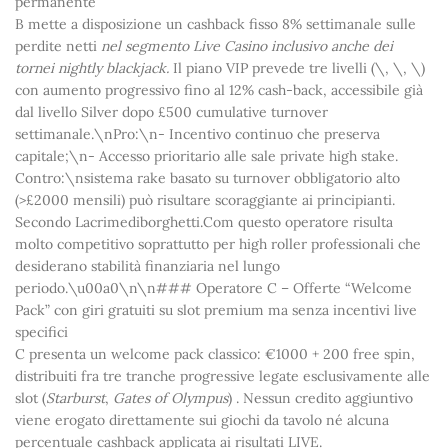
permanente
B mette a disposizione un cashback fisso 8% settimanale sulle
perdite netti
nel segmento Live Casino inclusivo anche dei
tornei nightly blackjack.
Il piano VIP prevede tre livelli (\
, \
, \
)
con aumento progressivo fino al 12% cash-back, accessibile già
dal livello Silver dopo £500 cumulative turnover
settimanale.\nPro:\n- Incentivo continuo che preserva
capitale;\n- Accesso prioritario alle sale private high stake.
Contro:\nsistema rake basato su turnover obbligatorio alto
(>£2000 mensili) può risultare scoraggiante ai principianti.
Secondo Lacrimediborghetti.Com questo operatore risulta
molto competitivo soprattutto per high roller professionali che
desiderano stabilità finanziaria nel lungo
periodo.\u00a0\n\n### Operatore C – Offerte “Welcome
Pack” con giri gratuiti su slot premium ma senza incentivi live
specifici
C presenta un welcome pack classico: €1000 + 200 free spin,
distribuiti fra tre tranche progressive legate esclusivamente alle
slot (
Starburst
,
Gates of Olympus
) . Nessun credito aggiuntivo
viene erogato direttamente sui giochi da tavolo né alcuna
percentuale cashback applicata ai risultati LIVE.