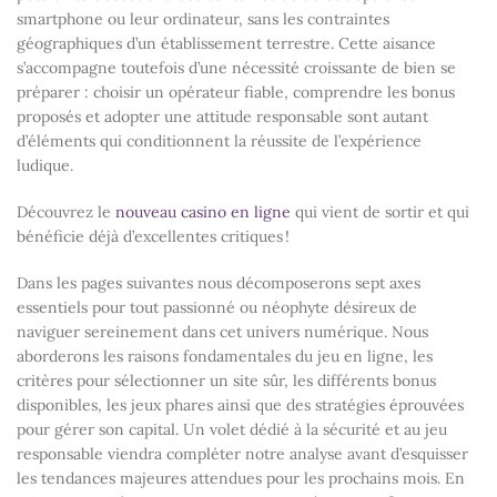
smartphone ou leur ordinateur, sans les contraintes
géographiques d’un établissement terrestre. Cette aisance
s’accompagne toutefois d’une nécessité croissante de bien se
préparer : choisir un opérateur fiable, comprendre les bonus
proposés et adopter une attitude responsable sont autant
d’éléments qui conditionnent la réussite de l’expérience
ludique.
Découvrez le
nouveau casino en ligne
qui vient de sortir et qui
bénéficie déjà d’excellentes critiques !
Dans les pages suivantes nous décomposerons sept axes
essentiels pour tout passionné ou néophyte désireux de
naviguer sereinement dans cet univers numérique. Nous
aborderons les raisons fondamentales du jeu en ligne, les
critères pour sélectionner un site sûr, les différents bonus
disponibles, les jeux phares ainsi que des stratégies éprouvées
pour gérer son capital. Un volet dédié à la sécurité et au jeu
responsable viendra compléter notre analyse avant d’esquisser
les tendances majeures attendues pour les prochains mois. En