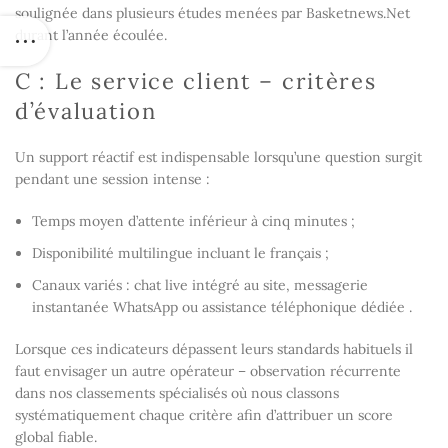
soulignée dans plusieurs études menées par Basketnews.Net
durant l’année écoulée.
C : Le service client – critères
d’évaluation
Un support réactif est indispensable lorsqu’une question surgit
pendant une session intense :
Temps moyen d’attente inférieur à cinq minutes ;
Disponibilité multilingue incluant le français ;
Canaux variés : chat live intégré au site, messagerie
instantanée WhatsApp ou assistance téléphonique dédiée .
Lorsque ces indicateurs dépassent leurs standards habituels il
faut envisager un autre opérateur – observation récurrente
dans nos classements spécialisés où nous classons
systématiquement chaque critère afin d’attribuer un score
global fiable.