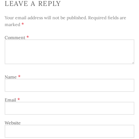
LEAVE A REPLY
Your email address will not be published.
Required fields are
*
marked
*
Comment
*
Name
*
Email
Website