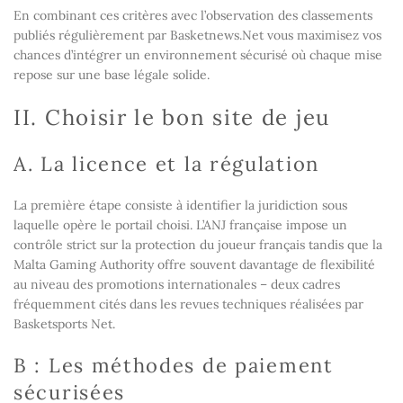
En combinant ces critères avec l’observation des classements
publiés régulièrement par Basketnews.Net vous maximisez vos
chances d’intégrer un environnement sécurisé où chaque mise
repose sur une base légale solide.
II. Choisir le bon site de jeu
A. La licence et la régulation
La première étape consiste à identifier la juridiction sous
laquelle opère le portail choisi. L’ANJ française impose un
contrôle strict sur la protection du joueur français tandis que la
Malta Gaming Authority offre souvent davantage de flexibilité
au niveau des promotions internationales – deux cadres
fréquemment cités dans les revues techniques réalisées par
Basketsports Net.
B : Les méthodes de paiement
sécurisées