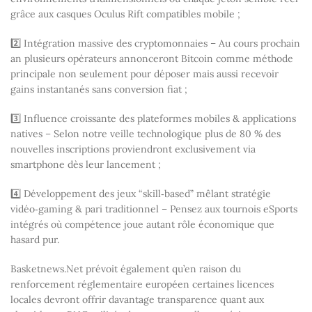
grâce aux casques Oculus Rift compatibles mobile ;
2️⃣ Intégration massive des cryptomonnaies – Au cours prochain
an plusieurs opérateurs annonceront Bitcoin comme méthode
principale non seulement pour déposer mais aussi recevoir
gains instantanés sans conversion fiat ;
3️⃣ Influence croissante des plateformes mobiles & applications
natives – Selon notre veille technologique plus de 80 % des
nouvelles inscriptions proviendront exclusivement via
smartphone dès leur lancement ;
4️⃣ Développement des jeux “skill‑based” mêlant stratégie
vidéo‑gaming & pari traditionnel – Pensez aux tournois eSports
intégrés où compétence joue autant rôle économique que
hasard pur.
Basketnews.Net prévoit également qu’en raison du
renforcement réglementaire européen certaines licences
locales devront offrir davantage transparence quant aux