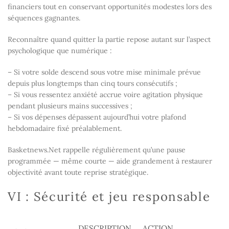
financiers tout en conservant opportunités modestes lors des
séquences gagnantes.
Reconnaître quand quitter la partie repose autant sur l’aspect
psychologique que numérique :
– Si votre solde descend sous votre mise minimale prévue
depuis plus longtemps than cinq tours consécutifs ;
– Si vous ressentez anxiété accrue voire agitation physique
pendant plusieurs mains successives ;
– Si vos dépenses dépassent aujourd’hui votre plafond
hebdomadaire fixé préalablement.
Basketnews.Net rappelle régulièrement qu’une pause
programmée — même courte — aide grandement à restaurer
objectivité avant toute reprise stratégique.
VI : Sécurité et jeu responsable
DESCRIPTION
ACTION