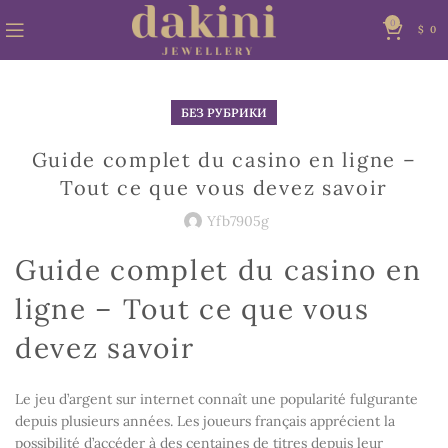
0
$
0
БЕЗ РУБРИКИ
Guide complet du casino en ligne –
Tout ce que vous devez savoir
Yfb7905g
Guide complet du casino en
ligne – Tout ce que vous
devez savoir
Le jeu d’argent sur internet connaît une popularité fulgurante
depuis plusieurs années. Les joueurs français apprécient la
possibilité d’accéder à des centaines de titres depuis leur