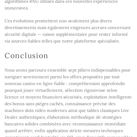
algorithmes RNG utilisés dans ces nouvelles expériences
immersives.
Ces évolutions promettent non seulement plus divers
divertissements mais également exigences accrues concernant
sécurité digitale — raison supplémentaire pour rester informé
via sources fiables telles que notre plateforme spécialisée.
Conclusion
Nous avons parcouru ensemble sept piliers indispensables pour
naviguer sereinement parmi les offres proposées par tout
nouveau casino en ligne fiable : compréhension approfondie
pourquoi jouer virtuellement, sélection rigoureuse selon
licence et moyens financiers sécurisés, exploitation intelligente
des bonus sans pièges cachés, connaissance précise des
machines slots vidéo modernes ainsi que tables classiques Live
Dealer authentiques; élaboration méthodique de stratégies
bancaires solides combinées avec reconnaissance immédiate
quand arrêter; enfin application stricte mesures techniques