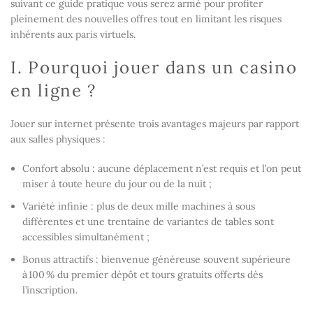
suivant ce guide pratique vous serez armé pour profiter
pleinement des nouvelles offres tout en limitant les risques
inhérents aux paris virtuels.
I. Pourquoi jouer dans un casino
en ligne ?
Jouer sur internet présente trois avantages majeurs par rapport
aux salles physiques :
Confort absolu : aucune déplacement n’est requis et l’on peut
miser à toute heure du jour ou de la nuit ;
Variété infinie : plus de deux mille machines à sous
différentes et une trentaine de variantes de tables sont
accessibles simultanément ;
Bonus attractifs : bienvenue généreuse souvent supérieure
à 100 % du premier dépôt et tours gratuits offerts dès
l’inscription.