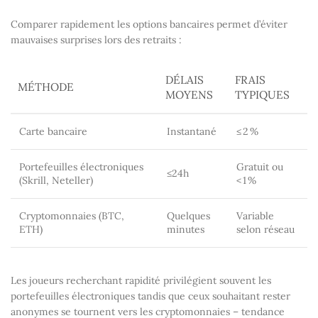
Comparer rapidement les options bancaires permet d’éviter
mauvaises surprises lors des retraits :
DÉLAIS
FRAIS
MÉTHODE
MOYENS
TYPIQUES
Carte bancaire
Instantané
≤ 2 %
Portefeuilles électroniques
Gratuit ou
≤24h
(Skrill, Neteller)
< 1 %
Cryptomonnaies (BTC,
Quelques
Variable
ETH)
minutes
selon réseau
Les joueurs recherchant rapidité privilégient souvent les
portefeuilles électroniques tandis que ceux souhaitant rester
anonymes se tournent vers les cryptomonnaies – tendance