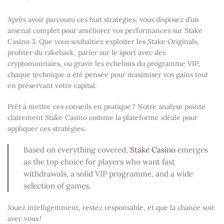
Après avoir parcouru ces huit stratégies, vous disposez d’un
arsenal complet pour améliorer vos performances sur Stake
Casino 3. Que vous souhaitiez exploiter les Stake Originals,
profiter du rakeback, parier sur le sport avec des
cryptomonnaies, ou gravir les échelons du programme VIP,
chaque technique a été pensée pour maximiser vos gains tout
en préservant votre capital.
Prêt à mettre ces conseils en pratique ? Notre analyse pointe
clairement Stake Casino comme la plateforme idéale pour
appliquer ces stratégies.
Based on everything covered,
Stake Casino
emerges
as the top choice for players who want fast
withdrawals, a solid VIP programme, and a wide
selection of games.
Jouez intelligemment, restez responsable, et que la chance soit
avec vous !