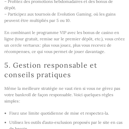
– Profitez des promotions hebdomadaires et des bonus de
dépôt.
– Participez aux tournois de Evolution Gaming, où les gains
peuvent être multipliés par 5 ou 10.
En combinant le programme VIP avec les bonus de casino en
ligne (tour gratuit, remise sur le premier dépôt, etc.), vous créez
un cercle vertueux : plus vous jouez, plus vous recevez de
récompenses, ce qui vous permet de jouer davantage.
5. Gestion responsable et
conseils pratiques
Même la meilleure stratégie ne vaut rien si vous ne gérez pas
votre bankroll de façon responsable. Voici quelques règles
simples :
Fixez une limite quotidienne de mise et respectez‑la.
Utilisez les outils d’auto‑exclusion proposés par le site en cas
de besoin.