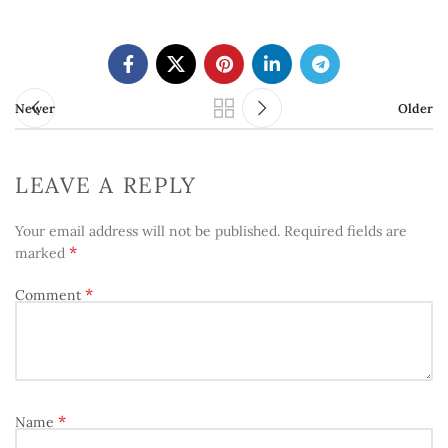
Newer
Older
LEAVE A REPLY
Your email address will not be published.
Required fields are
*
marked
*
Comment
*
Name