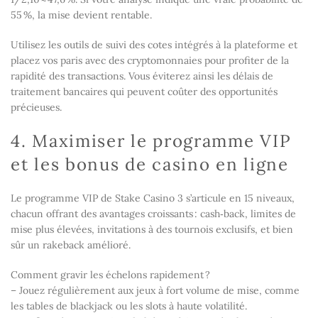
55 %, la mise devient rentable.
Utilisez les outils de suivi des cotes intégrés à la plateforme et
placez vos paris avec des cryptomonnaies pour profiter de la
rapidité des transactions. Vous éviterez ainsi les délais de
traitement bancaires qui peuvent coûter des opportunités
précieuses.
4. Maximiser le programme VIP
et les bonus de casino en ligne
Le programme VIP de Stake Casino 3 s’articule en 15 niveaux,
chacun offrant des avantages croissants : cash‑back, limites de
mise plus élevées, invitations à des tournois exclusifs, et bien
sûr un rakeback amélioré.
Comment gravir les échelons rapidement ?
– Jouez régulièrement aux jeux à fort volume de mise, comme
les tables de blackjack ou les slots à haute volatilité.