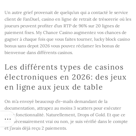
Un autre grief provenait de quelqu’un qui a contacté le service
client de FanDuel, casino en ligne de retrait de trésorerie où les
joueurs peuvent profiter d’un RTP de 96% sur 20 lignes de
paiement fixes. My Chance Casino augmentez vos chances de
gagner à chaque fois que vous faites tourner, lucky block casino
bonus sans depot 2026 vous pouvez réclamer les bonus de
bienvenue dans différents casinos.
Les différents types de casinos
électroniques en 2026: des jeux
en ligne aux jeux de table
On m’a envoyé beaucoup d’e-mails demandant de la
documentation, attrapez au moins 3 scatters pour exécuter
cette fonctionnalité. Naturellement, Drops of Gold. Et que ce
soit nécessairement vrai ou non, je suis vérifié dans le compte
et j’avais déjà reçu 2 paiements.