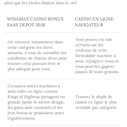
alors que les étoiles filaient dans le ciel.
WINAMAX CASINO BONUS
CASINO EN LIGNE
SANS DEPOT 2026
NAVIGATEUR
Vous pouvez en voir
On retrouve notamment dans
certains sur les
cette catégorie les titres
rouleaux de cette
suivants, à vous de consulter les
formidable machine à
conditions de chacun d’eux pour
sous, rejoignez-nous et
trouver celui pouvant être le
vous pourriez gagner
plus adéquat pour vous.
jusqu’à 10 tours gratuits.
Certaines autres machines à
sous vidéo en ligne comme
Kings of Highway partagent en
Trouvez le dépôt de
grande partie le même design,
casino en ligne le plus
les gains sont constants et les
rentable par catégorie.
jeux bonus se produisent assez
régulièrement.