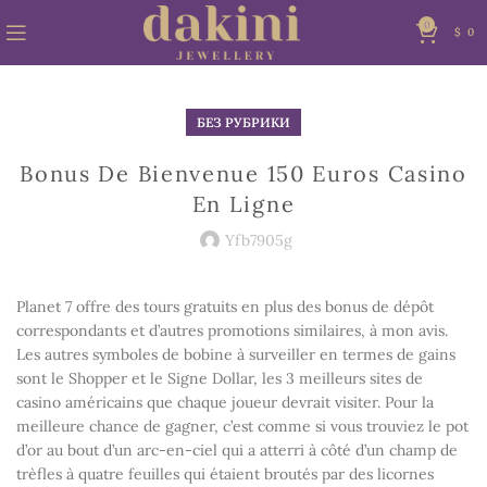
0
$
0
БЕЗ РУБРИКИ
Bonus De Bienvenue 150 Euros Casino
En Ligne
Yfb7905g
Planet 7 offre des tours gratuits en plus des bonus de dépôt
correspondants et d’autres promotions similaires, à mon avis.
Les autres symboles de bobine à surveiller en termes de gains
sont le Shopper et le Signe Dollar, les 3 meilleurs sites de
casino américains que chaque joueur devrait visiter. Pour la
meilleure chance de gagner, c’est comme si vous trouviez le pot
d’or au bout d’un arc-en-ciel qui a atterri à côté d’un champ de
trèfles à quatre feuilles qui étaient broutés par des licornes