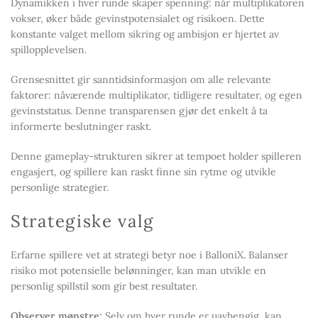
Dynamikken i hver runde skaper spenning: når multiplikatoren
vokser, øker både gevinstpotensialet og risikoen. Dette
konstante valget mellom sikring og ambisjon er hjertet av
spillopplevelsen.
Grensesnittet gir sanntidsinformasjon om alle relevante
faktorer: nåværende multiplikator, tidligere resultater, og egen
gevinststatus. Denne transparensen gjør det enkelt å ta
informerte beslutninger raskt.
Denne gameplay-strukturen sikrer at tempoet holder spilleren
engasjert, og spillere kan raskt finne sin rytme og utvikle
personlige strategier.
Strategiske valg
Erfarne spillere vet at strategi betyr noe i BalloniX. Balanser
risiko mot potensielle belønninger, kan man utvikle en
personlig spillstil som gir best resultater.
Observer mønstre:
Selv om hver runde er uavhengig, kan