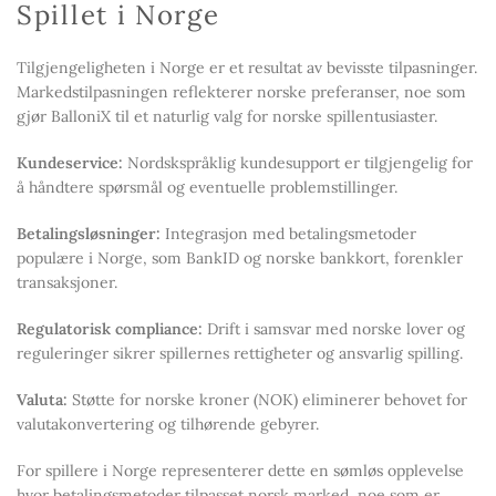
Spillet i Norge
Tilgjengeligheten i Norge er et resultat av bevisste tilpasninger.
Markedstilpasningen reflekterer norske preferanser, noe som
gjør BalloniX til et naturlig valg for norske spillentusiaster.
Kundeservice:
Nordskspråklig kundesupport er tilgjengelig for
å håndtere spørsmål og eventuelle problemstillinger.
Betalingsløsninger:
Integrasjon med betalingsmetoder
populære i Norge, som BankID og norske bankkort, forenkler
transaksjoner.
Regulatorisk compliance:
Drift i samsvar med norske lover og
reguleringer sikrer spillernes rettigheter og ansvarlig spilling.
Valuta:
Støtte for norske kroner (NOK) eliminerer behovet for
valutakonvertering og tilhørende gebyrer.
For spillere i Norge representerer dette en sømløs opplevelse
hvor betalingsmetoder tilpasset norsk marked, noe som er