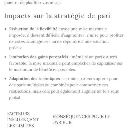
jouer et de planifier vos mises.
Impacts sur la stratégie de pari
Réduction de la flexibilité
: avec une mise maximale
imposée, il devient difficile d’augmenter la mise pour profiter
de cotes avantageuses ou de répondre à une situation
précise.
Limitation des gains potentiels
: même si un pari est très
favorable, la mise maximale peut empêcher de capitaliser sur
le maximum de bénéfices possibles.
Adaptation des techniques
: certains parieurs optent pour
des paris multiples ou combinés pour contourner ces
restrictions, mais cela peut également augmenter le risque
global.
FACTEURS
CONSÉQUENCES POUR LE
INFLUENÇANT
PARIEUR
LES LIMITES