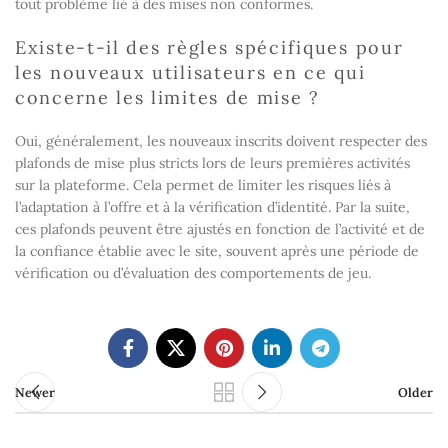
tout problème lié à des mises non conformes.
Existe-t-il des règles spécifiques pour
les nouveaux utilisateurs en ce qui
concerne les limites de mise ?
Oui, généralement, les nouveaux inscrits doivent respecter des
plafonds de mise plus stricts lors de leurs premières activités
sur la plateforme. Cela permet de limiter les risques liés à
l’adaptation à l’offre et à la vérification d’identité. Par la suite,
ces plafonds peuvent être ajustés en fonction de l’activité et de
la confiance établie avec le site, souvent après une période de
vérification ou d’évaluation des comportements de jeu.
Newer
Older