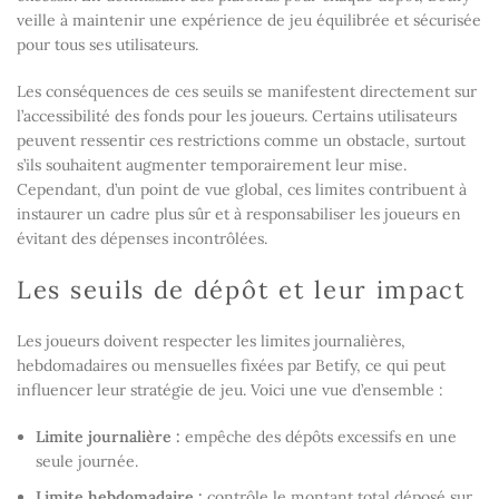
veille à maintenir une expérience de jeu équilibrée et sécurisée
pour tous ses utilisateurs.
Les conséquences de ces seuils se manifestent directement sur
l’accessibilité des fonds pour les joueurs. Certains utilisateurs
peuvent ressentir ces restrictions comme un obstacle, surtout
s’ils souhaitent augmenter temporairement leur mise.
Cependant, d’un point de vue global, ces limites contribuent à
instaurer un cadre plus sûr et à responsabiliser les joueurs en
évitant des dépenses incontrôlées.
Les seuils de dépôt et leur impact
Les joueurs doivent respecter les limites journalières,
hebdomadaires ou mensuelles fixées par Betify, ce qui peut
influencer leur stratégie de jeu. Voici une vue d’ensemble :
Limite journalière :
empêche des dépôts excessifs en une
seule journée.
Limite hebdomadaire :
contrôle le montant total déposé sur