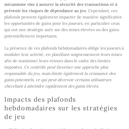
mécanisme vise à assurer la sécurité des transactions et à
prévenir les risques de dépendance au jeu
. Cependant, ces
plafonds peuvent également impacter de manière significative
les opportunités de gains pour les joueurs, en particulier ceux
qui ont une stratégie axée sur des mises élevées ou des gains
potentiellement importants.
La présence de ces plafonds hebdomadaires oblige les joueurs à
moduler leur activité, en planifiant soigneusement leurs mises
afin de maximiser leurs retours dans le cadre des limites
imposées.
Ce contrôle peut favoriser une approche plus
responsable du jeu, mais limite également la croissance des
gains potentiels, ce qui peut décevoir certains utilisateurs
cherchant à atteindre rapidement des gains élevés.
Impacts des plafonds
hebdomadaires sur les stratégies
de jeu