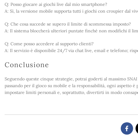
Q: Posso giocare ai giochi live dal mio smartphone?
A: Sì, la versione mobile supporta tutti i giochi con croupier dal viv
Q: Che cosa succede se supero il limite di scommessa imposto?
A: Il sistema bloccherà ulteriori puntate finché non modifichi il limi
Q: Come posso accedere al supporto clienti?
A: Il servizio è disponibile 24/7 via chat live, email e telefono; risp
Conclusione
Seguendo queste cinque strategie, potrai goderti al massimo SNAI C
passando per il gioco su mobile e la responsabilità, ogni aspetto è p
impostare limiti personali e, soprattutto, divertirti in modo consa