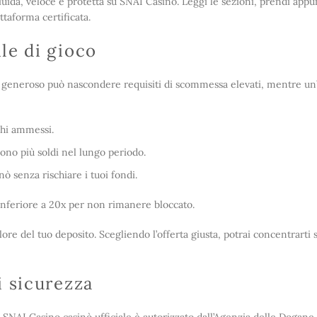
fluida, veloce e protetta su SNAI Casino. Leggi le sezioni, prendi app
ttaforma certificata.
ile di gioco
o generoso può nascondere requisiti di scommessa elevati, mentre un’
chi ammessi.
cono più soldi nel lungo periodo.
ò senza rischiare i tuoi fondi.
 inferiore a 20x per non rimanere bloccato.
lore del tuo deposito. Scegliendo l’offerta giusta, potrai concentrarti
i sicurezza