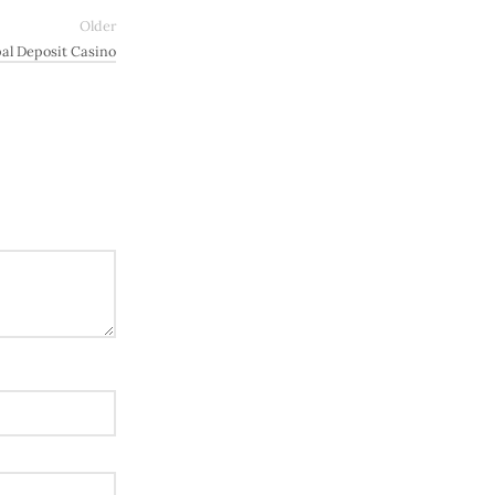
Older
al Deposit Casino