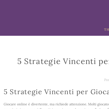
TH
5 Strategie Vincenti p
Po
5 Strategie Vincenti per Gioc
Giocare online è divertente, ma richiede attenzione. Molti giocator