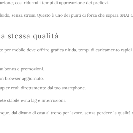
trazione; così ridurrai i tempi di approvazione dei prelievi.
 fluido, senza stress. Questo è uno dei punti di forza che separa SNAI 
la stessa qualità
o per mobile deve offrire grafica nitida, tempi di caricamento rapidi e
 su bonus e promozioni.
 un browser aggiornato.
oupier reali direttamente dal tuo smartphone.
te stabile evita lag e interruzioni.
ue, dal divano di casa al treno per lavoro, senza perdere la qualità d