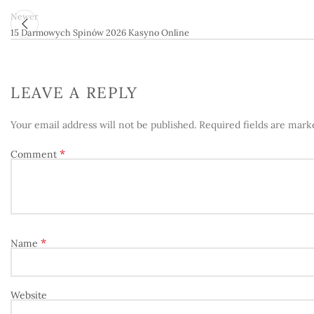
Newer
15 Darmowych Spinów 2026 Kasyno Online
LEAVE A REPLY
Your email address will not be published.
Required fields are mar
*
Comment
*
Name
Website