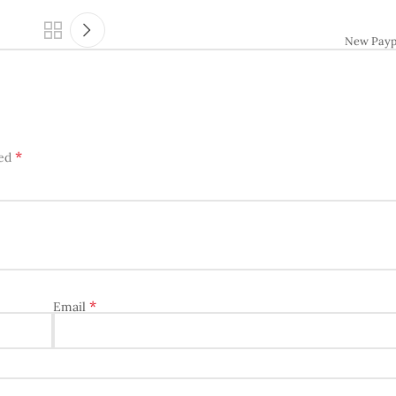
New Payp
*
ked
*
Email