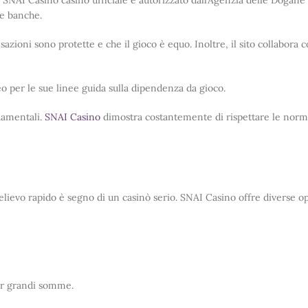
. SNAI Casino casinò ufficiale è autorizzato dall’Agenzia delle Dogan
le banche.
nsazioni sono protette e che il gioco è equo. Inoltre, il sito collabor
 per le sue linee guida sulla dipendenza da gioco.
damentali.
SNAI Casino
dimostra costantemente di rispettare le norm
elievo rapido è segno di un casinò serio. SNAI Casino offre diverse op
per grandi somme.