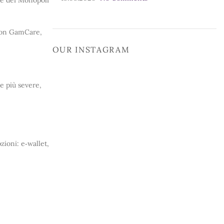
e e dei Monopoli
a con GamCare,
OUR INSTAGRAM
e più severe,
zioni: e‑wallet,