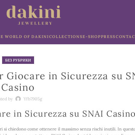
E WORLD OF DAKINI
COLLECTIONS
E-SHOP
PRESS
CONTAC
БЕЗ РУБРИКИ
er Giocare in Sicurezza su S
Casino
sted by
Yfb7905g
are in Sicurezza su SNAI Casin
i si chiedono come ottenere il massimo senza rischi inutili. In questo