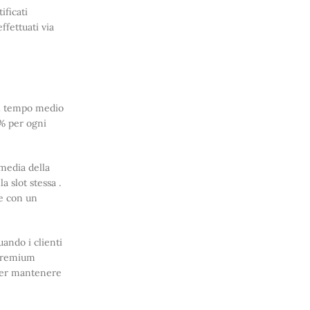
ificati
ffettuati via
 il tempo medio
 % per ogni
media della
a slot stessa .
te con un
uando i clienti
 premium
 per mantenere