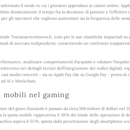
sformato il modo in cui i giocatori approdano ai casinò online. Appl
otto drasticamente il tempo fra la decisione di puntare e l’effettivo 
er gli operatori che vogliono aumentare sia la frequenza delle sessio
 portale Toscanaeventinews.It, noto per le sue classifiche imparziali su
da studi di mercato indipendenti, consentendo un confronto trasparente
 performance, analizzare comportamenti d’acquisto e valutare l’impatt
ntreremo nei dettagli tecnici dell’integrazione dei wallet digitali, e
si studio concreti – sia su Apple Pay che su Google Pay – prima di 
 ad AI e blockchain.
i mobili nel gaming
ore del gioco d’azzardo è passato da circa 300 milioni di dollari nel 2
a la quota mobile rappresenta il 38 % del totale delle operazioni di de
Pacifica supera il 55 %, spinta dalla penetrazione degli smartphone ec