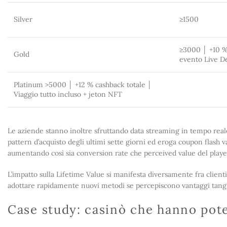
Silver
≥1500
≥3000 │ +10 %
Gold
evento Live De
Platinum >5000 │ +12 % cashback totale │
Viaggio tutto incluso + jeton NFT
Le aziende stanno inoltre sfruttando data streaming in tempo reale
pattern d’acquisto degli ultimi sette giorni ed eroga coupon flash v
aumentando così sia conversion rate che perceived value del playe
L’impatto sulla Lifetime Value si manifesta diversamente fra clien
adottare rapidamente nuovi metodi se percepiscono vantaggi tangibi
Case study: casinò che hanno pote