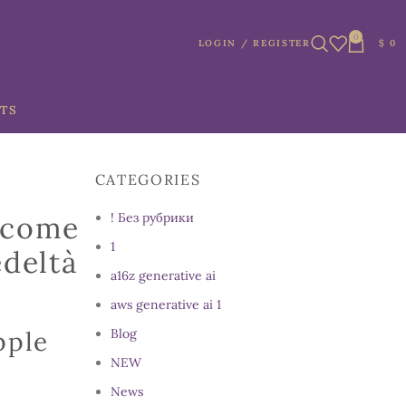
0
LOGIN / REGISTER
$
0
TS
CATEGORIES
: come
! Без рубрики
1
edeltà
a16z generative ai
aws generative ai 1
pple
Blog
NEW
News