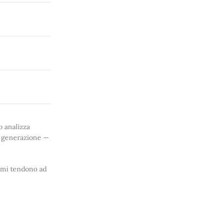
o analizza
la generazione —
timi tendono ad