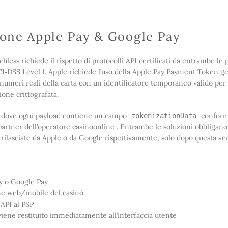
zione Apple Pay & Google Pay
chless richiede il rispetto di protocolli API certificati da entrambe le
CI‑DSS Level 1. Apple richiede l’uso della Apple Pay Payment Token g
 numeri reali della carta con un identificatore temporaneo valido per
ione crittografata.
I, dove ogni payload contiene un campo
conforme
tokenizationData
rtner dell’operatore casinoonline . Entrambe le soluzioni obbligano 
e rilasciate da Apple o da Google rispettivamente; solo dopo questa ve
ay o Google Pay
ione web/mobile del casinò
 API al PSP
 viene restituito immediatamente all’interfaccia utente