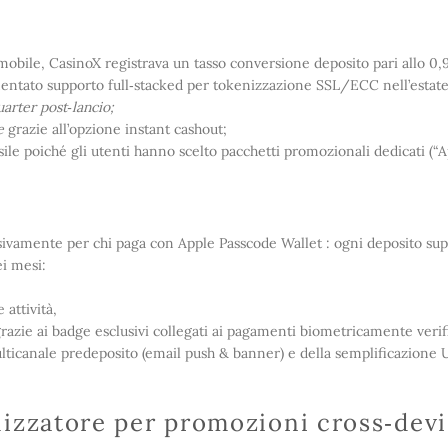
obile, CasinoX registrava un tasso conversione deposito pari allo 0,9
mentato supporto full‑stacked per tokenizzazione SSL/ECC nell’estate
arter post‐lancio;
e
grazie all’opzione instant cashout;
le poiché gli utenti hanno scelto pacchetti promozionali dedicati (“A
ivamente per chi paga con Apple Passcode Wallet : ogni deposito su
ei mesi:
attività,
razie ai badge esclusivi collegati ai pagamenti biometricamente verifi
lticanale predeposito (email push & banner) e della semplificazione
lizzatore per promozioni cross‑dev