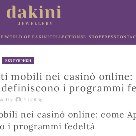
E WORLD OF DAKINI
COLLECTIONS
E-SHOP
PRESS
CONTAC
БЕЗ РУБРИКИ
ti mobili nei casinò online
idefiniscono i programmi f
sted by
Yfb7905g
bili nei casinò online: come A
o i programmi fedeltà