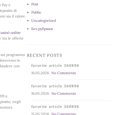
Post
e Pay e
deposito di
Public
ni sia il valore
Uncategorized
Без рубрики
casinò online
 tra le offerte
o sui programmi
RECENT POSTS
sploreremo le
favorite article 360896
chiudere con
16.05.2026
No Comments
favorite article 360896
16.05.2026
No Comments
019 a
posito; negli
favorite article 360896
onomici.
15.05.2026
No Comments