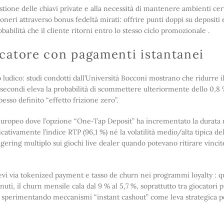
ne delle chiavi private​​​​​​ ​e alla necessità di mantenere ambienti cert
eri attraverso bonus fedeltà mirati: offrire punti doppi su depositi e
bilità che il cliente ritorni entro lo stesso ciclo promozionale .
catore con pagamenti istantanei
so ludico: studi condotti dall’Università Bocconi mostrano che ridurre
secondi eleva la probabilità di scommettere ulteriormente dello 0,8
so definito “effetto frizione zero”.
uropeo dove l’opzione “One‑Tap Deposit” ha incrementato la durata 
ativamente l’indice RTP (96,1 %) né la volatilità medio/alta tipica dell
ering multiplo sui giochi live dealer quando potevano ritirare vinci
elievi via tokenized payment e tasso de churn nei programmi loyalty : q
uti, il churn mensile cala dal 9 % al 5,7 %, soprattutto tra giocatori
nno sperimentando meccanismi “instant cashout” come leva strategica