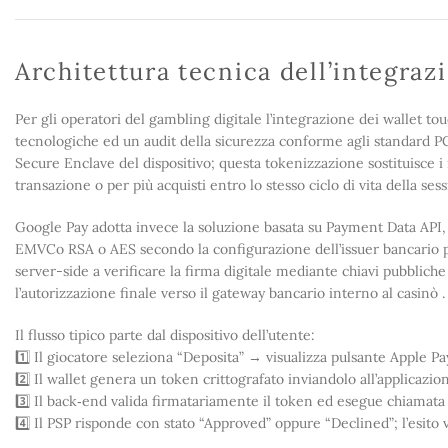
Architettura tecnica dell’integra
Per gli operatori del gambling digitale l’integrazione dei wallet tou
tecnologiche ed un audit della sicurezza conforme agli standard P
Secure Enclave del dispositivo; questa tokenizzazione sostituisce i
transazione o per più acquisti entro lo stesso ciclo di vita della sess
Google Pay adotta invece la soluzione basata su Payment Data AP
EMVCo RSA o AES secondo la configurazione dell’issuer bancario pa
server-side a verificare la firma digitale mediante chiavi pubblich
l’autorizzazione finale verso il gateway bancario interno al casinò .
Il flusso tipico parte dal dispositivo dell’utente:
1️⃣ Il giocatore seleziona “Deposita” → visualizza pulsante Apple P
2️⃣ Il wallet genera un token crittografato inviandolo all’applicaz
3️⃣ Il back‑end valida firmatariamente il token ed esegue chiamata
4️⃣ Il PSP risponde con stato “Approved” oppure “Declined”; l’esito