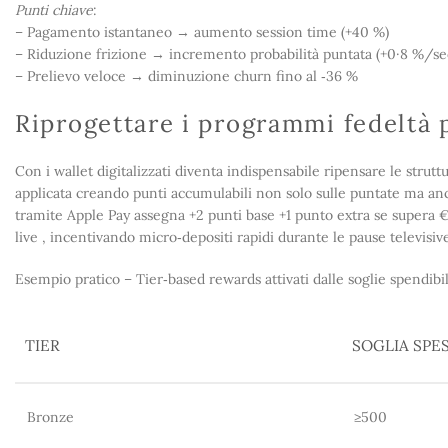
Punti chiave
:
– Pagamento istantaneo → aumento session time (+40 %)
– Riduzione frizione → incremento probabilità puntata (+0·8 %/se
– Prelievo veloce → diminuzione churn fino al ‑36 %
Riprogettare i programmi fedeltà 
Con i wallet digitalizzati diventa indispensabile ripensare le stru
applicata creando punti accumulabili non solo sulle puntate ma anch
tramite Apple Pay assegna +2 punti base +1 punto extra se supera 
live , incentivando micro‑depositi rapidi durante le pause televisive
Esempio pratico – Tier‐based rewards attivati dalle soglie spendibili
TIER
SOGLIA SPES
Bronze
≥500