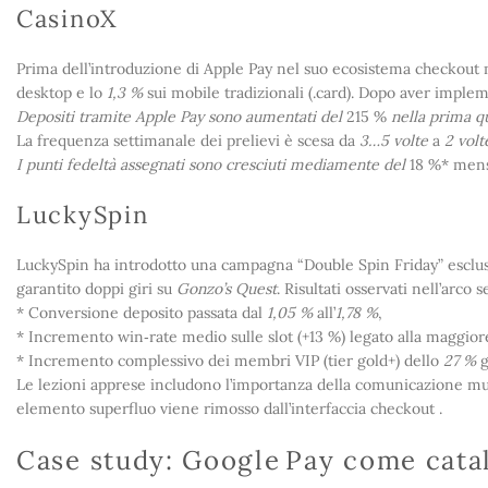
CasinoX
Prima dell’introduzione di Apple Pay nel suo ecosistema checkout m
desktop e lo
1,3 %
sui mobile tradizionali (.card). Dopo aver imple
Depositi tramite Apple Pay sono aumentati del
215 %
nella prima qu
La frequenza settimanale dei prelievi è scesa da
3…5 volte
a
2 volt
I punti fedeltà assegnati sono cresciuti mediamente del
18 %* mensi
LuckySpin
LuckySpin ha introdotto una campagna “Double Spin Friday” esclus
garantito doppi giri su
Gonzo’s Quest
. Risultati osservati nell’arco s
* Conversione deposito passata dal
1,05 %
all’
1,78 %
,
* Incremento win‑rate medio sulle slot (+13 %) legato alla maggiore 
* Incremento complessivo dei membri VIP (tier gold+) dello
27 %
g
Le lezioni apprese includono l’importanza della comunicazione mu
elemento superfluo viene rimosso dall’interfaccia checkout .
Case study: Google Pay come cata