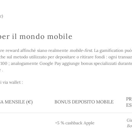
c)
per il mondo mobile
tture reward affinché siano realmente
mobile‑first
. La gamification può
e sul metodo utilizzato per depositare o ritirare fondi : ogni transaz
€100 ; analogamente Google Pay aggiunge bonus specializzati durante
 .
 via wallet :
PR
A MENSILE (€)
BONUS DEPOSITO MOBILE
ES
Gir
+5 % cashback Apple
Bo