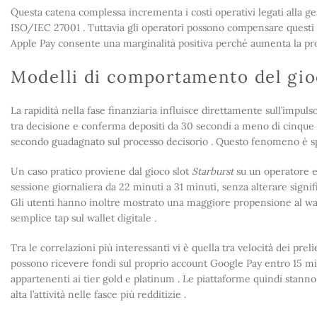
Questa catena complessa incrementa i costi operativi legati alla gestio
ISO/IEC 27001 . Tuttavia gli operatori possono compensare questi on
Apple Pay consente una marginalità positiva perché aumenta la proba
Modelli di comportamento del gio
La rapidità nella fase finanziaria influisce direttamente sull’impul
tra decisione e conferma depositi da 30 secondi a meno di cinque 
secondo guadagnato sul processo decisorio . Questo fenomeno è spes
Un caso pratico proviene dal gioco slot
Starburst
su un operatore e
sessione giornaliera da 22 minuti a 31 minuti, senza alterare signific
Gli utenti hanno inoltre mostrato una maggiore propensione al wag
semplice tap sul wallet digitale .
Tra le correlazioni più interessanti vi è quella tra velocità dei pr
possono ricevere fondi sul proprio account Google Pay entro 15 min
appartenenti ai tier gold e platinum . Le piattaforme quindi sta
alta l’attività nelle fasce più redditizie .