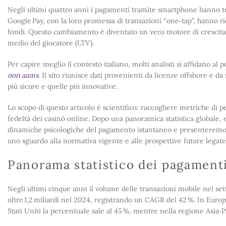
Negli ultimi quattro anni i pagamenti tramite smartphone hanno tra
Google Pay, con la loro promessa di transazioni “one‑tap”, hanno rid
fondi. Questo cambiamento è diventato un vero motore di crescita p
medio del giocatore (LTV).
Per capire meglio il contesto italiano, molti analisti si affidano al
non aams
. Il sito riunisce dati provenienti da licenze offshore e 
più sicure e quelle più innovative.
Lo scopo di questo articolo è scientifico: raccogliere metriche di
fedeltà dei casinò online. Dopo una panoramica statistica globale, e
dinamiche psicologiche del pagamento istantaneo e presenteremo ca
uno sguardo alla normativa vigente e alle prospettive future legate
Panorama statistico dei pagament
Negli ultimi cinque anni il volume delle transazioni mobile nel sett
oltre 1,2 miliardi nel 2024, registrando un CAGR del 42 %. In Europ
Stati Uniti la percentuale sale al 45 %, mentre nella regione Asia‑