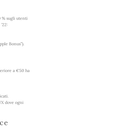
 % sugli utenti
 ’22:
pple Bonus”).
periore a €50 ha
cati.
 UX dove ogni
ice