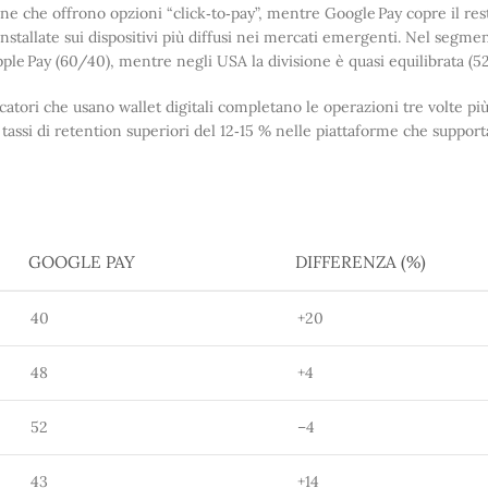
ne che offrono opzioni “click‑to‑pay”, mentre Google Pay copre il re
nstallate sui dispositivi più diffusi nei mercati emergenti. Nel segme
e Pay (60/40), mentre negli USA la divisione è quasi equilibrata (5
iocatori che usano wallet digitali completano le operazioni tre volte 
o tassi di retention superiori del 12‑15 % nelle piattaforme che suppor
GOOGLE PAY
DIFFERENZA (%)
40
+20
48
+4
52
–4
43
+14