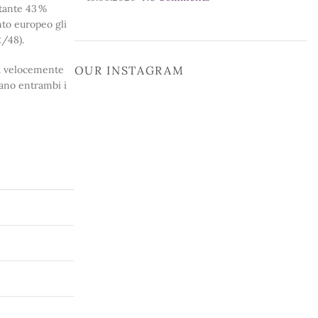
stante 43 %
nto europeo gli
2/48).
più velocemente
OUR INSTAGRAM
tano entrambi i