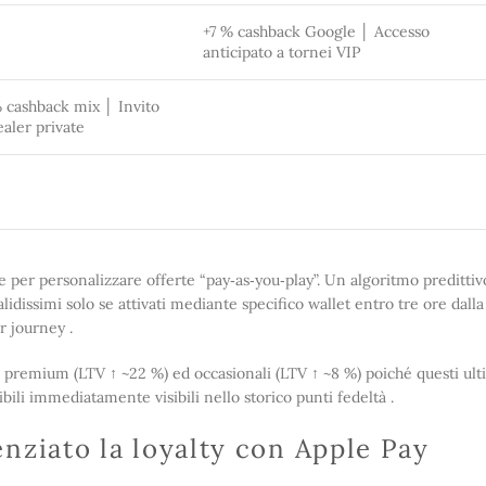
+7 % cashback Google │ Accesso
anticipato a tornei VIP
 cashback mix │ Invito
aler private
 per personalizzare offerte “pay‐as‐you‐play”. Un algoritmo predittiv
alidissimi solo se attivati mediante specifico wallet entro tre ore dal
r journey .
ti premium (LTV ↑ ~22 %) ed occasionali (LTV ↑ ~8 %) poiché questi ul
li immediatamente visibili nello storico punti fedeltà .
nziato la loyalty con Apple Pay