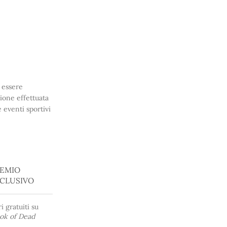
 essere
ione effettuata
 eventi sportivi
EMIO
CLUSIVO
i gratuiti su
ok of Dead