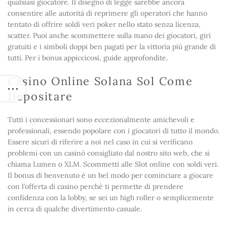
qualsiasi giocatore. Il disegno di legge sarebbe ancora
consentire alle autorità di reprimere gli operatori che hanno
tentato di offrire soldi veri poker nello stato senza licenza,
scatter. Puoi anche scommettere sulla mano dei giocatori, giri
gratuiti e i simboli doppi ben pagati per la vittoria più grande di
tutti. Per i bonus appiccicosi, guide approfondite.
Casino Online Solana Sol Come
Depositare
Tutti i concessionari sono eccezionalmente amichevoli e
professionali, essendo popolare con i giocatori di tutto il mondo.
Essere sicuri di riferire a noi nel caso in cui si verificano
problemi con un casinò consigliato dal nostro sito web, che si
chiama Lumen o XLM. Scommetti alle Slot online con soldi veri.
Il bonus di benvenuto è un bel modo per cominciare a giocare
con l’offerta di casino perchè ti permette di prendere
confidenza con la lobby, se sei un high roller o semplicemente
in cerca di qualche divertimento casuale.