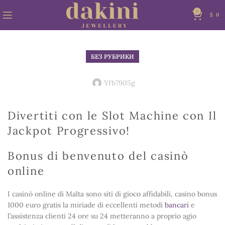
0
$
0
БЕЗ РУБРИКИ
Yfb7905g
Divertiti con le Slot Machine con Il
Jackpot Progressivo!
Bonus di benvenuto del casinò
online
I casinò online di Malta sono siti di gioco affidabili, casino bonus
1000 euro gratis la miriade di eccellenti metodi
bancari
e
l’assistenza clienti 24 ore su 24 metteranno a proprio agio