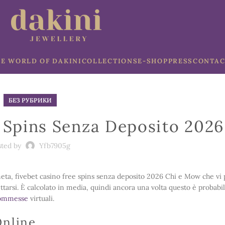
E WORLD OF DAKINI
COLLECTIONS
E-SHOP
PRESS
CONTAC
БЕЗ РУБРИКИ
 Spins Senza Deposito 2026
sted by
Yfb7905g
a, fivebet casino free spins senza deposito 2026 Chi e Mow che vi p
ettarsi. È calcolato in media, quindi ancora una volta questo è probabi
ommesse
virtuali.
Online