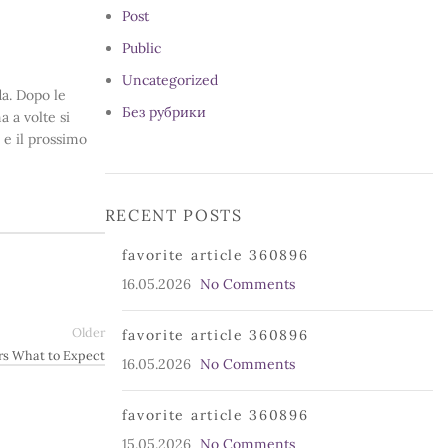
Post
Public
Uncategorized
da. Dopo le
Без рубрики
 a volte si
 e il prossimo
RECENT POSTS
favorite article 360896
16.05.2026
No Comments
Older
favorite article 360896
rs What to Expect
16.05.2026
No Comments
favorite article 360896
15.05.2026
No Comments