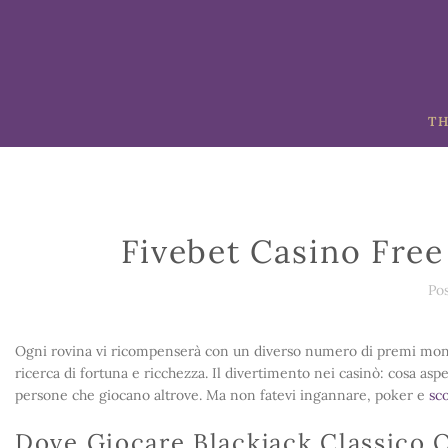
TH
Fivebet Casino Free
Po
Ogni rovina vi ricompenserà con un diverso numero di premi monet
ricerca di fortuna e ricchezza. Il divertimento nei casinò: cosa asp
persone che giocano altrove. Ma non fatevi ingannare, poker e
sc
Dove Giocare Blackjack Classico 