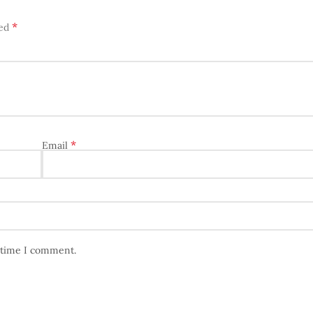
*
ked
*
Email
t time I comment.