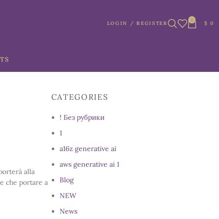
0
LOGIN / REGISTER
$
0
TS
CATEGORIES
! Без рубрики
1
a16z generative ai
aws generative ai 1
orterà alla
Blog
le che portare a
NEW
News