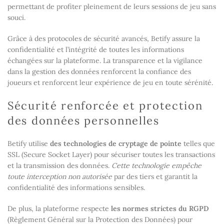
permettant de profiter pleinement de leurs sessions de jeu sans
souci.
Grâce à des protocoles de sécurité avancés, Betify assure la
confidentialité et l’intégrité de toutes les informations
échangées sur la plateforme. La transparence et la vigilance
dans la gestion des données renforcent la confiance des
joueurs et renforcent leur expérience de jeu en toute sérénité.
Sécurité renforcée et protection
des données personnelles
Betify utilise
des technologies de cryptage de pointe
telles que
SSL (Secure Socket Layer) pour sécuriser toutes les transactions
et la transmission des données.
Cette technologie empêche
toute interception non autorisée
par des tiers et garantit la
confidentialité des informations sensibles.
De plus, la plateforme respecte
les normes strictes du RGPD
(Règlement Général sur la Protection des Données) pour