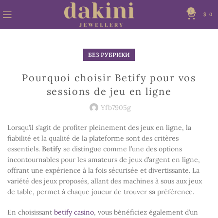
0
$
0
БЕЗ РУБРИКИ
Pourquoi choisir Betify pour vos
sessions de jeu en ligne
Yfb7905g
Lorsqu’il s’agit de profiter pleinement des jeux en ligne, la
fiabilité et la qualité de la plateforme sont des critères
essentiels.
Betify
se distingue comme l’une des options
incontournables pour les amateurs de jeux d’argent en ligne,
offrant une expérience à la fois sécurisée et divertissante. La
variété des jeux proposés, allant des machines à sous aux jeux
de table, permet à chaque joueur de trouver sa préférence.
En choisissant
betify casino
, vous bénéficiez également d’un