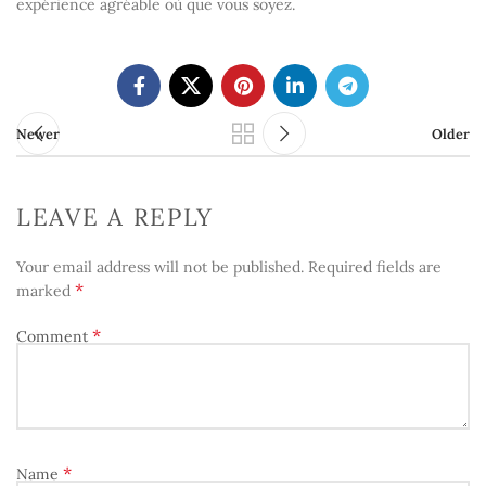
expérience agréable où que vous soyez.
Newer
Older
LEAVE A REPLY
Your email address will not be published.
Required fields are
*
marked
*
Comment
*
Name