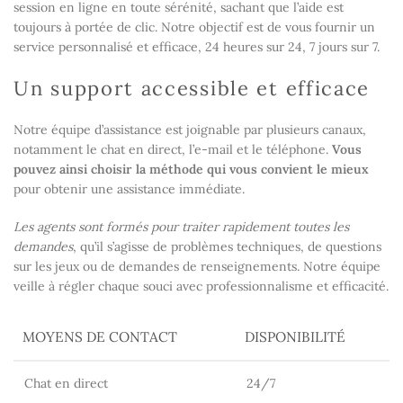
session en ligne en toute sérénité, sachant que l’aide est
toujours à portée de clic. Notre objectif est de vous fournir un
service personnalisé et efficace, 24 heures sur 24, 7 jours sur 7.
Un support accessible et efficace
Notre équipe d’assistance est joignable par plusieurs canaux,
notamment le chat en direct, l’e-mail et le téléphone.
Vous
pouvez ainsi choisir la méthode qui vous convient le mieux
pour obtenir une assistance immédiate.
Les agents sont formés pour traiter rapidement toutes les
demandes
, qu’il s’agisse de problèmes techniques, de questions
sur les jeux ou de demandes de renseignements. Notre équipe
veille à régler chaque souci avec professionnalisme et efficacité.
MOYENS DE CONTACT
DISPONIBILITÉ
Chat en direct
24/7