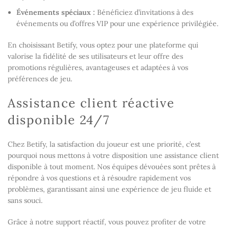
Événements spéciaux :
Bénéficiez d’invitations à des
événements ou d’offres VIP pour une expérience privilégiée.
En choisissant Betify, vous optez pour une plateforme qui
valorise la fidélité de ses utilisateurs et leur offre des
promotions régulières, avantageuses et adaptées à vos
préférences de jeu.
Assistance client réactive
disponible 24/7
Chez Betify, la satisfaction du joueur est une priorité, c’est
pourquoi nous mettons à votre disposition une assistance client
disponible à tout moment. Nos équipes dévouées sont prêtes à
répondre à vos questions et à résoudre rapidement vos
problèmes, garantissant ainsi une expérience de jeu fluide et
sans souci.
Grâce à notre support réactif, vous pouvez profiter de votre