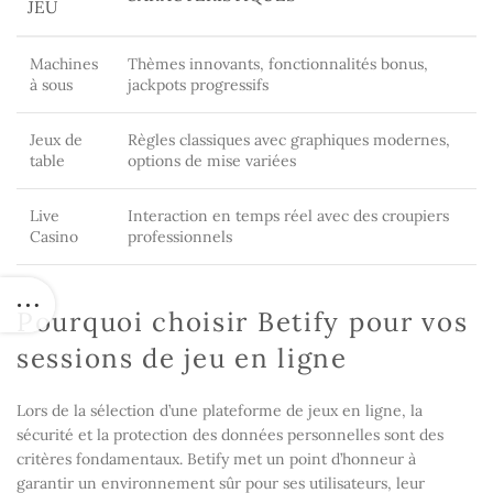
JEU
Machines
Thèmes innovants, fonctionnalités bonus,
à sous
jackpots progressifs
Jeux de
Règles classiques avec graphiques modernes,
table
options de mise variées
Live
Interaction en temps réel avec des croupiers
Casino
professionnels
Pourquoi choisir Betify pour vos
sessions de jeu en ligne
Lors de la sélection d’une plateforme de jeux en ligne, la
sécurité et la protection des données personnelles sont des
critères fondamentaux. Betify met un point d’honneur à
garantir un environnement sûr pour ses utilisateurs, leur