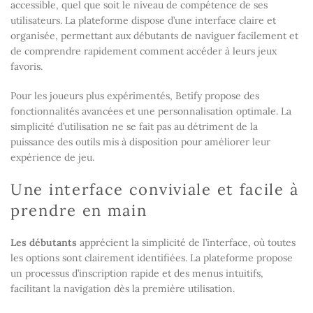
accessible, quel que soit le niveau de compétence de ses
utilisateurs. La plateforme dispose d’une interface claire et
organisée, permettant aux débutants de naviguer facilement et
de comprendre rapidement comment accéder à leurs jeux
favoris.
Pour les joueurs plus expérimentés, Betify propose des
fonctionnalités avancées et une personnalisation optimale. La
simplicité d’utilisation ne se fait pas au détriment de la
puissance des outils mis à disposition pour améliorer leur
expérience de jeu.
Une interface conviviale et facile à
prendre en main
Les débutants
apprécient la simplicité de l’interface, où toutes
les options sont clairement identifiées. La plateforme propose
un processus d’inscription rapide et des menus intuitifs,
facilitant la navigation dès la première utilisation.