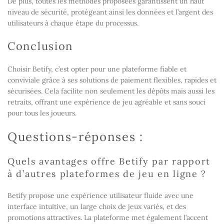
De plus, toutes les méthodes proposées garantissent un haut
niveau de sécurité, protégeant ainsi les données et l’argent des
utilisateurs à chaque étape du processus.
Conclusion
Choisir Betify, c’est opter pour une plateforme fiable et
conviviale grâce à ses solutions de paiement flexibles, rapides et
sécurisées. Cela facilite non seulement les dépôts mais aussi les
retraits, offrant une expérience de jeu agréable et sans souci
pour tous les joueurs.
Questions-réponses :
Quels avantages offre Betify par rapport
à d’autres plateformes de jeu en ligne ?
Betify propose une expérience utilisateur fluide avec une
interface intuitive, un large choix de jeux variés, et des
promotions attractives. La plateforme met également l’accent