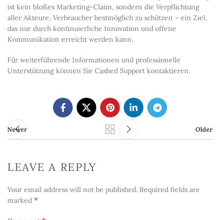
ist kein bloßes Marketing-Claim, sondern die Verpflichtung
aller Akteure, Verbraucher bestmöglich zu schützen – ein Ziel,
das nur durch kontinuierliche Innovation und offene
Kommunikation erreicht werden kann.
Für weiterführende Informationen und professionelle
Unterstützung können Sie Cashed Support kontaktieren.
Newer
Older
LEAVE A REPLY
Your email address will not be published.
Required fields are
*
marked