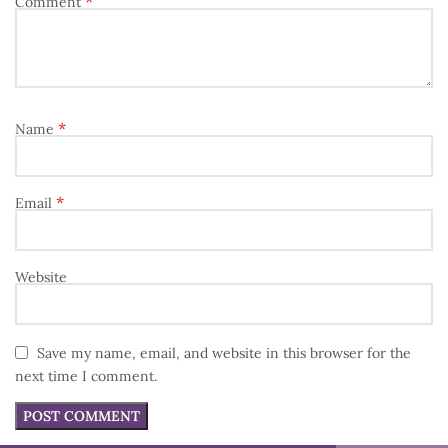
*
Comment
*
Name
*
Email
Website
Save my name, email, and website in this browser for the
next time I comment.