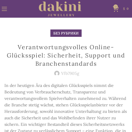
0
$
0
БЕЗ РУБРИКИ
Verantwortungsvolles Online-
Glücksspiel: Sicherheit, Support und
Branchenstandards
Yfb7905g
In der heutigen Ära des digitalen Glücksspiels nimmt die
Bedeutung von Verbraucherschutz, Transparenz und
verantwortungsvollem Spielverhalten zunehmend zu. Während
die Branche stetig wächst, stehen Glücksspielanbieter vor der
Herausforderung, sowohl innovative Unterhaltung zu bieten als
auch die Sicherheit und das Wohlbefinden ihrer Nutzer zu
sichern. Ein wichtiger Bestandteil dieses Sicherheitsnetzwerks
ist der Zugang zu verlässlichem Support – eine Funktion, die in