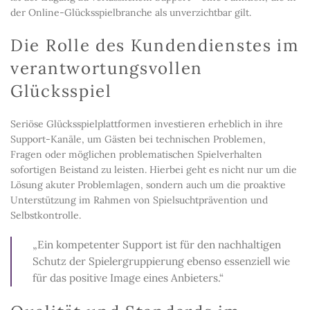
der Online-Glücksspielbranche als unverzichtbar gilt.
Die Rolle des Kundendienstes im
verantwortungsvollen
Glücksspiel
Seriöse Glücksspielplattformen investieren erheblich in ihre
Support-Kanäle, um Gästen bei technischen Problemen,
Fragen oder möglichen problematischen Spielverhalten
sofortigen Beistand zu leisten. Hierbei geht es nicht nur um die
Lösung akuter Problemlagen, sondern auch um die proaktive
Unterstützung im Rahmen von Spielsuchtprävention und
Selbstkontrolle.
„Ein kompetenter Support ist für den nachhaltigen
Schutz der Spielergruppierung ebenso essenziell wie
für das positive Image eines Anbieters.“