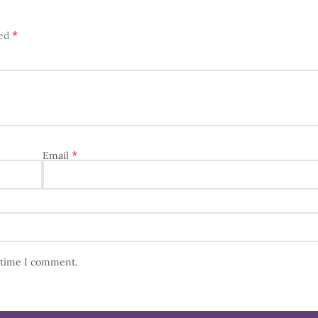
*
ked
*
Email
t time I comment.