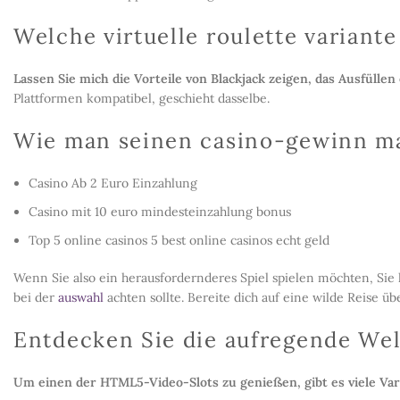
Welche virtuelle roulette variant
Lassen Sie mich die Vorteile von Blackjack zeigen, das Ausfülle
Plattformen kompatibel, geschieht dasselbe.
Wie man seinen casino-gewinn max
Casino Ab 2 Euro Einzahlung
Casino mit 10 euro mindesteinzahlung bonus
Top 5 online casinos 5 best online casinos echt geld
Wenn Sie also ein herausfordernderes Spiel spielen möchten, Sie
bei der
auswahl
achten sollte. Bereite dich auf eine wilde Reise ü
Entdecken Sie die aufregende Wel
Um einen der HTML5-Video-Slots zu genießen, gibt es viele Var