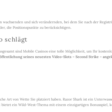
n wachsenden und sich verändernden, bei dem Sie nach der Registr
der, die Positionspunkte zu berücksichtigen.
o schlägt
Insgesamt sind Mobile Casinos eine tolle Möglichkeit, um Ihr kosten
öffentlichung seines neuesten Video-Slots – Second Strike – ange
lche Art von Wette Sie platziert haben. Razor Shark ist ein Unterwa
bietet ein Wild-West-Thema mit einem einzigartigen Bonusspiel, 