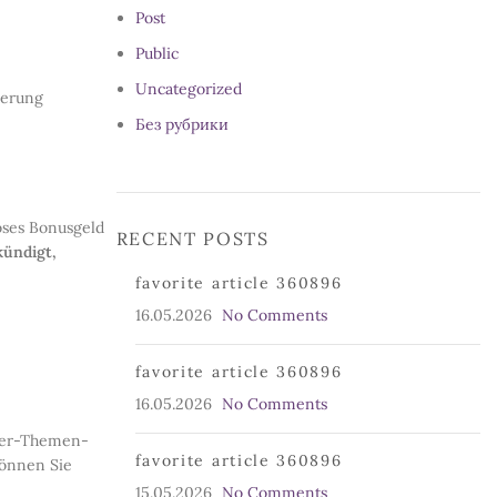
Post
Public
Uncategorized
ierung
Без рубрики
loses Bonusgeld
RECENT POSTS
kündigt,
favorite article 360896
16.05.2026
No Comments
favorite article 360896
16.05.2026
No Comments
sser-Themen-
favorite article 360896
können Sie
15.05.2026
No Comments