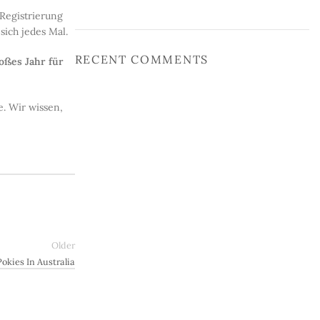
 Registrierung
ich jedes Mal.
RECENT COMMENTS
oßes Jahr für
e. Wir wissen,
Older
okies In Australia