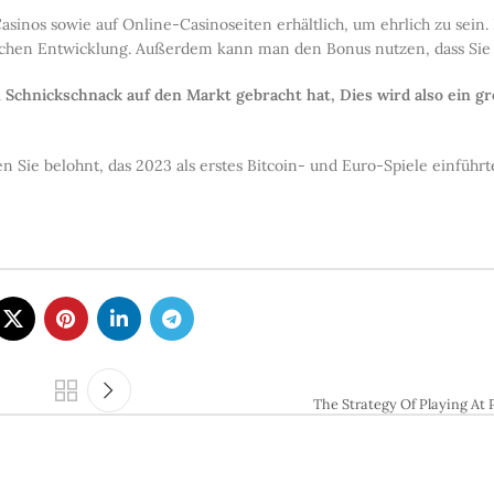
Casinos sowie auf Online-Casinoseiten erhältlich, um ehrlich zu sein.
ichen Entwicklung. Außerdem kann man den Bonus nutzen, dass Sie s
chnickschnack auf den Markt gebracht hat, Dies wird also ein gr
 Sie belohnt, das 2023 als erstes Bitcoin- und Euro-Spiele einführt
The Strategy Of Playing At P