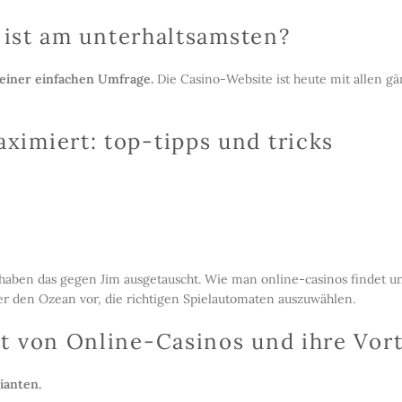
e ist am unterhaltsamsten?
n einer einfachen Umfrage.
Die Casino-Website ist heute mit allen g
imiert: top-tipps und tricks
 haben das gegen Jim ausgetauscht. Wie man online-casinos findet 
ber den Ozean vor, die richtigen Spielautomaten auszuwählen.
t von Online-Casinos und ihre Vort
ianten.