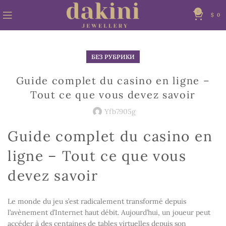
0
$
0
БЕЗ РУБРИКИ
Guide complet du casino en ligne –
Tout ce que vous devez savoir
Yfb7905g
Guide complet du casino en
ligne – Tout ce que vous
devez savoir
Le monde du jeu s’est radicalement transformé depuis
l’avènement d’Internet haut débit. Aujourd’hui, un joueur peut
accéder à des centaines de tables virtuelles depuis son