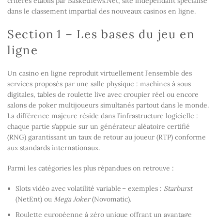
critères établis par Basketnews.Net, site indépendant spécialisé
dans le classement impartial des nouveaux casinos en ligne.
Section 1 – Les bases du jeu en
ligne
Un casino en ligne reproduit virtuellement l’ensemble des
services proposés par une salle physique : machines à sous
digitales, tables de roulette live avec croupier réel ou encore
salons de poker multijoueurs simultanés partout dans le monde.
La différence majeure réside dans l’infrastructure logicielle :
chaque partie s’appuie sur un générateur aléatoire certifié
(RNG) garantissant un taux de retour au joueur (RTP) conforme
aux standards internationaux.
Parmi les catégories les plus répandues on retrouve :
Slots vidéo avec volatilité variable – exemples :
Starburst
(NetEnt) ou
Mega Joker
(Novomatic).
Roulette européenne à zéro unique offrant un avantage