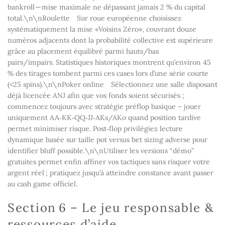
bankroll — mise maximale ne dépassant jamais 2 % du capital
total.\n\nRoulette Sur roue européenne choisissez
systématiquement la mise «​Voisins Zéro​», couvrant douze
numéros adjacents dont la probabilité collective est supérieure
grâce au placement équilibré parmi hauts/bas
pairs/impairs. Statistiques historiques montrent qu’environ 45
% des tirages tombent parmi ces cases lors d’une série courte
(<25 spins).\n\nPoker online Sélectionnez une salle disposant
déjà licencée ANJ afin que vos fonds soient sécurisés ;
commencez toujours avec stratégie préflop basique ­– jouer
uniquement AA‐KK‐QQ‐JJ‐AKs/AKo quand position tardive
permet minimiser risque. Post‑flop privilégiez lecture
dynamique basée sur taille pot versus bet sizing adverse pour
identifier bluff possible.\n\nUtiliser les versions “démo”
gratuites permet enfin affiner vos tactiques sans risquer votre
argent réel ; pratiquez jusqu’à atteindre constance avant passer
au cash game officiel.
Section 6 – Le jeu responsable &
ressources d’aide