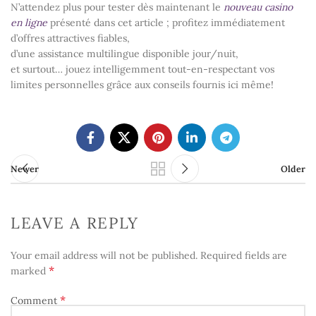
N’attendez plus pour tester dès maintenant le
nouveau casino
en ligne
présenté dans cet article ; profitez immédiatement
d’offres attractives fiables,
d’une assistance multilingue disponible jour/nuit,
et surtout… jouez intelligemment tout-en-respectant vos
limites personnelles grâce aux conseils fournis ici même!
Newer
Older
LEAVE A REPLY
Your email address will not be published.
Required fields are
*
marked
*
Comment