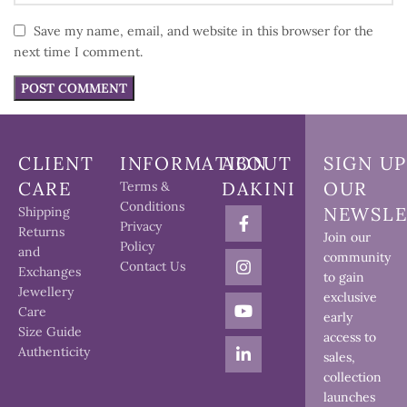
Save my name, email, and website in this browser for the
next time I comment.
CLIENT
INFORMATION
ABOUT
SIGN UP
CARE
DAKINI
OUR
Terms &
Conditions
NEWSLE
Shipping
Privacy
Returns
Join our
Policy
and
community
Contact Us
Exchanges
to gain
Jewellery
exclusive
Care
early
Size Guide
access to
Authenticity
sales,
collection
launches