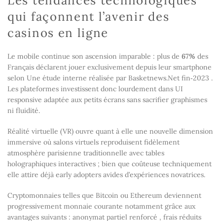
Les tendances technologiques
qui façonnent l’avenir des
casinos en ligne
Le mobile continue son ascension imparable : plus de
67%
des
Français déclarent jouer exclusivement depuis leur smartphone
selon Une étude interne réalisée par Basketnews.Net fin‑2023 .
Les plateformes investissent donc lourdement dans UI
responsive adaptée aux petits écrans sans sacrifier graphismes
ni fluidité.
Réalité virtuelle (VR) ouvre quant à elle une nouvelle dimension
immersive où salons virtuels reproduisent fidèlement
atmosphère parisienne traditionnelle avec tables
holographiques interactives ; bien que coûteuse techniquement
elle attire déjà early adopters avides d’expériences novatrices.
Cryptomonnaies telles que Bitcoin ou Ethereum deviennent
progressivement monnaie courante notamment grâce aux
avantages suivants : anonymat partiel renforcé , frais réduits