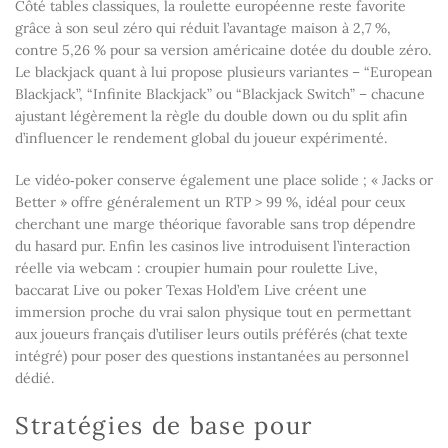
Côté tables classiques, la roulette européenne reste favorite
grâce à son seul zéro qui réduit l’avantage maison à 2,7 %,
contre 5,26 % pour sa version américaine dotée du double zéro.
Le blackjack quant à lui propose plusieurs variantes – “European
Blackjack”, “Infinite Blackjack” ou “Blackjack Switch” – chacune
ajustant légèrement la règle du double down ou du split afin
d’influencer le rendement global du joueur expérimenté.
Le vidéo‑poker conserve également une place solide ; « Jacks or
Better » offre généralement un RTP > 99 %, idéal pour ceux
cherchant une marge théorique favorable sans trop dépendre
du hasard pur. Enfin les casinos live introduisent l’interaction
réelle via webcam : croupier humain pour roulette Live,
baccarat Live ou poker Texas Hold’em Live créent une
immersion proche du vrai salon physique tout en permettant
aux joueurs français d’utiliser leurs outils préférés (chat texte
intégré) pour poser des questions instantanées au personnel
dédié.
Stratégies de base pour