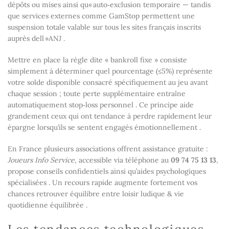
dépôts ou mises ainsi qu« auto‑exclusion temporaire — tandis
que services externes comme GamStop permettent une
suspension totale valable sur tous les sites français inscrits
auprès dell »ANJ .
Mettre en place la règle dite « bankroll fixe » consiste
simplement à déterminer quel pourcentage (≤5%) représente
votre solde disponible consacré spécifiquement au jeu avant
chaque session ; toute perte supplémentaire entraîne
automatiquement stop‑loss personnel . Ce principe aide
grandement ceux qui ont tendance à perdre rapidement leur
épargne lorsqu’ils se sentent engagés émotionnellement .
En France plusieurs associations offrent assistance gratuite :
Joueurs Info Service
, accessible via téléphone au
09 74 75 13 13
,
propose conseils confidentiels ainsi qu’aides psychologiques
spécialisées . Un recours rapide augmente fortement vos
chances retrouver équilibre entre loisir ludique & vie
quotidienne équilibrée .