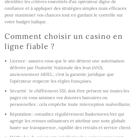
identifier les critères essentiels d’un opérateur digne de
confiance et à appliquer des stratégies simples mais efficaces
pour maximiser vos chances tout en gardant le contrôle sur
votre budget ludique.
Comment choisir un casino en
ligne fiable ?
Licence : assurez‑vous que le site détient une autorisation
délivrée par l’Autorité Nationale des Jeux (ANJ),
anciennement ARJEL ; c’est la garantie juridique que
l’opérateur respecte les règles françaises.
Sécurité : le chiffrement SSL doit être présent sur toutes les
pages où vous saisissez vos données bancaires ou
personnelles ; cela empêche toute interception malveillante.
Réputation : consultez régulièrement Basketnews.Net qui
agrège les retours utilisateurs et attribue une note globale
basée sur transparence, rapidité des retraits et service client.